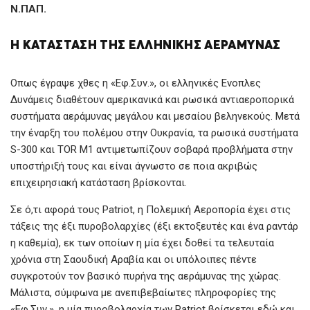
Ν.ΠΑΠ.
Η ΚΑΤΆΣΤΑΣΗ ΤΗΣ ΕΛΛΗΝΙΚΉΣ ΑΕΡΆΜΥΝΑΣ
Οπως έγραψε χθες η «Εφ.Συν.», οι ελληνικές Ενοπλες
Δυνάμεις διαθέτουν αμερικανικά και ρωσικά αντιαεροπορικά
συστήματα αεράμυνας μεγάλου και μεσαίου βεληνεκούς. Μετά
την έναρξη του πολέμου στην Ουκρανία, τα ρωσικά συστήματα
S-300 και TOR M1 αντιμετωπίζουν σοβαρά προβλήματα στην
υποστήριξή τους και είναι άγνωστο σε ποια ακριβώς
επιχειρησιακή κατάσταση βρίσκονται.
Σε ό,τι αφορά τους Patriot, η Πολεμική Αεροπορία έχει στις
τάξεις της έξι πυροβολαρχίες (έξι εκτοξευτές και ένα ραντάρ
η καθεμία), εκ των οποίων η μία έχει δοθεί τα τελευταία
χρόνια στη Σαουδική Αραβία και οι υπόλοιπες πέντε
συγκροτούν τον βασικό πυρήνα της αεράμυνας της χώρας.
Μάλιστα, σύμφωνα με ανεπιβεβαίωτες πληροφορίες της
«Εφ.Συν.», η μία πυροβολαρχία των Patriot βρίσκεται εδώ και