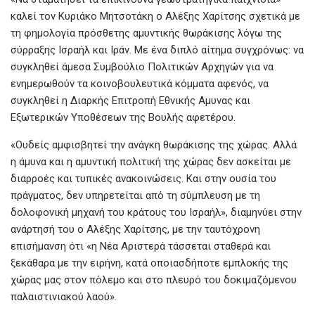
καλεί τον Κυριάκο Μητσοτάκη ο Αλέξης Χαρίτσης σχετικά με
τη φημολογία πρόσθετης αμυντικής θωράκισης λόγω της
σύρραξης Ισραήλ και Ιράν. Με ένα διπλό αίτημα συγχρόνως: να
συγκληθεί άμεσα Συμβούλιο Πολιτικών Αρχηγών για να
ενημερωθούν τα κοινοβουλευτικά κόμματα αφενός, να
συγκληθεί η Διαρκής Επιτροπή Εθνικής Αμυνας και
Εξωτερικών Υποθέσεων της Βουλής αφετέρου.
«Ουδείς αμφισβητεί την ανάγκη θωράκισης της χώρας. Αλλά
η άμυνα και η αμυντική πολιτική της χώρας δεν ασκείται με
διαρροές και τυπικές ανακοινώσεις. Και στην ουσία του
πράγματος, δεν υπηρετείται από τη σύμπλευση με τη
δολοφονική μηχανή του κράτους του Ισραήλ», διαμηνύει στην
ανάρτησή του ο Αλέξης Χαρίτσης, με την ταυτόχρονη
επισήμανση ότι «η Νέα Αριστερά τάσσεται σταθερά και
ξεκάθαρα με την ειρήνη, κατά οποιασδήποτε εμπλοκής της
χώρας μας στον πόλεμο και στο πλευρό του δοκιμαζόμενου
παλαιστινιακού λαού».