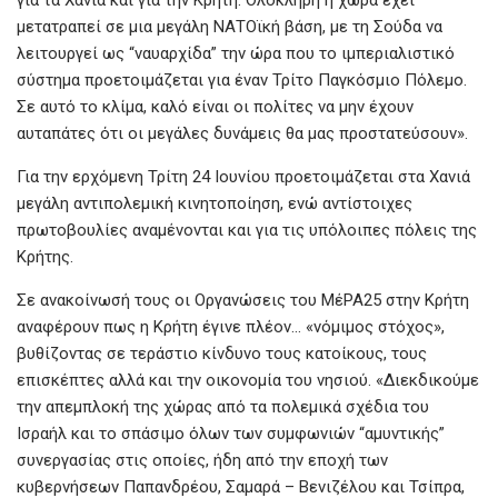
μετατραπεί σε μια μεγάλη ΝΑΤΟϊκή βάση, με τη Σούδα να
λειτουργεί ως “ναυαρχίδα” την ώρα που το ιμπεριαλιστικό
σύστημα προετοιμάζεται για έναν Τρίτο Παγκόσμιο Πόλεμο.
Σε αυτό το κλίμα, καλό είναι οι πολίτες να μην έχουν
αυταπάτες ότι οι μεγάλες δυνάμεις θα μας προστατεύσουν».
Για την ερχόμενη Τρίτη 24 Ιουνίου προετοιμάζεται στα Χανιά
μεγάλη αντιπολεμική κινητοποίηση, ενώ αντίστοιχες
πρωτοβουλίες αναμένονται και για τις υπόλοιπες πόλεις της
Κρήτης.
Σε ανακοίνωσή τους οι Οργανώσεις του ΜέΡΑ25 στην Κρήτη
αναφέρουν πως η Κρήτη έγινε πλέον… «νόμιμος στόχος»,
βυθίζοντας σε τεράστιο κίνδυνο τους κατοίκους, τους
επισκέπτες αλλά και την οικονομία του νησιού. «Διεκδικούμε
την απεμπλοκή της χώρας από τα πολεμικά σχέδια του
Ισραήλ και το σπάσιμο όλων των συμφωνιών “αμυντικής”
συνεργασίας στις οποίες, ήδη από την εποχή των
κυβερνήσεων Παπανδρέου, Σαμαρά – Βενιζέλου και Τσίπρα,