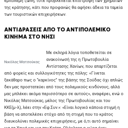
εμπόλεμη ζώνη, τότε προβλέπεται επιστροφή των χρημάτων
της κράτησης, κάτι που προφανώς θα αφήσει άδεια τα ταμεία
των τουριστικών επιχειρήσεων.
ΑΝΤΙΔΡΆΣΕΙΣ ΑΠΌ ΤΟ ΑΝΤΙΠΟΛΕΜΙΚΌ
ΚΊΝΗΜΑ ΣΤΟ ΝΗΣΊ
Με σκληρά λόγια τοποθετείται σε
ανακοίνωσή της η Πρωτοβουλία
Νικόλας Ματσούκας
Αντίστασης Χανίων, που απαρτίζεται
από φορείς και συλλογικότητες της πόλης: «Γίνεται
ξεκάθαρο πως ο “καρκίνος” της βάσης της Σούδας όχι απλώς
δεν μας προστατεύει από τους πολεμικούς κινδύνους, αλλά
μας μπλέκει ακόμα περισσότερο σε αυτούς», αναφέρει, ενώ ο
Νικόλας Ματσούκας, μέλος της Πρωτοβουλίας και του
ΚΚΕ(μ-λ), λέει στην «Εφ.Συν.»: «Είναι λογικό κάποια στιγμή η
βάση να αποτελέσει στόχο από τη στιγμή που το κράτος
διευκολύνει πολεμικές επιχειρήσεις, με ό,τι αυτό σημαίνει
για τα Χανιά και για την Κρήτη. Ολόκληρη η χώρα έχει