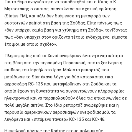
Για το θέμα αναγκάστηκε να τοποθετηθεί και ο ίδιος ο Κ.
Μητσοτάκης ο οποίος, απαντώντας σε σχετική ερώτηση
(Status FM), και πάλι δεν διέψευσε τη μεταφορά των
συστοιχιών patriot στη βάση της Σούδας. Είπε πάντως πως
«δεν υπάρχει καμία βάση για χτύπημα στη Σούδα», τονίζοντας
πως «δεν υπάρχει στον ορίζοντα τέτοιο ενδεχόμενο, είμαστε
έτοιμοι με όποιο σχέδιο».
Πληροφορίες από τα Χανιά αναφέρουν έντονη κινητικότητα
στη βάση από την περασμένη Παρασκευή, οπότε ξεκίνησε η
επίθεση του Ισραήλ στο Ιράν. Μάλιστα ρεπορτάζ που
μετέδωσε το Star έκανε λόγο για δύο κατασκοπευτικά
αεροσκάφη RC-135 που μεταφέρθηκαν στη Σούδα και τα
οποία έχουν τη δυνατότητα να συγκεντρώνουν πληροφορίες
ηλεκτρονικά και να παρακολουθούν όλες τις επικοινωνίες σε
πολύ μεγάλη ακτίνα. Στο ίδιο ρεπορτάζ αναφέρθηκε και η
παρουσία αμερικανικών αεροσκαφών ανεφοδιασμού, τα
λεγόμενα και «ιπτάμενα τάνκερ» KC-135 και KC-46.
Η εμπλοκή πάντως της Κρήτης στους πολεμικούς