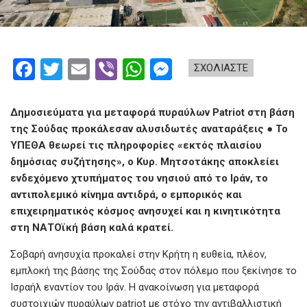
F
T
E
Vi
W
M
ΣΧΟΛΙΑΣΤΕ
a
wi
m
b
h
es
ce
tt
ail
er
at
se
Δημοσιεύματα για μεταφορά πυραύλων Patriot στη βάση
b
er
s
n
της Σούδας προκάλεσαν αλυσιδωτές αναταράξεις ● Το
ΥΠΕΘΑ θεωρεί τις πληροφορίες «εκτός πλαισίου
o
A
g
δημόσιας συζήτησης», ο Κυρ. Μητσοτάκης αποκλείει
o
p
er
ενδεχόμενο χτυπήματος του νησιού από το Ιράν, το
k
p
αντιπολεμικό κίνημα αντιδρά, ο εμπορικός και
επιχειρηματικός κόσμος ανησυχεί και η κινητικότητα
στη ΝΑΤΟϊκή βάση καλά κρατεί.
Σοβαρή ανησυχία προκαλεί στην Κρήτη η ευθεία, πλέον,
εμπλοκή της βάσης της Σούδας στον πόλεμο που ξεκίνησε το
Ισραήλ εναντίον του Ιράν. Η ανακοίνωση για μεταφορά
συστοιχιών πυραύλων patriot με στόχο την αντιβαλλιστική