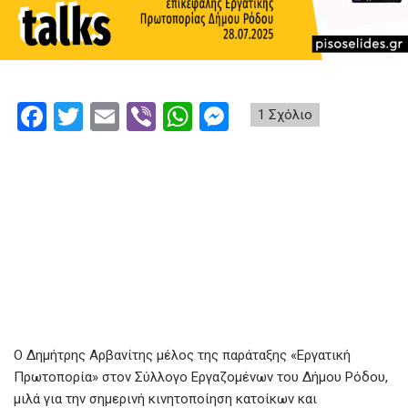
F
T
E
Vi
W
M
1 Σχόλιο
a
wi
m
b
h
es
ce
tt
ail
er
at
se
b
er
s
n
o
A
g
o
p
er
k
p
Ο Δημήτρης Αρβανίτης μέλος της παράταξης «Εργατική
Πρωτοπορία» στον Σύλλογο Εργαζομένων του Δήμου Ρόδου,
μιλά για την σημερινή κινητοποίηση κατοίκων και