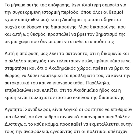
Το μήνυμα αυτής της απόφασης, έχει ιδιαίτερη σημασία για
την συγκεκριμένη ιστορική περίοδο, όπου όλοι οι θεσμοί
έχουν απαξιωθεί μαζί και η Ακαδημία, η οποία οδηγείται
συχνά στα έδρανα της δικαιοσύνης. Μιας δικαιοσύνης, που
και αυτή ως θεσμός, προσπαθεί να βρει τον βηματισμό της,
σε μια χώρα που δεν μπορεί να σταθεί στα πόδια της.
Αυτή η απόφαση, μας λέει το αυτονόητο, ότι η δικομανία και
ο αλληλοσπαραγμός των τελευταίων ετών, πρέπει κάποτε να
σταματήσει και ότι ο Ακαδημαϊκός χώρος, πρέπει να βρει το
θάρρος, να λύσει εσωτερικά τα προβλήματά του, να κάνει την
αυτοκριτική του και να επανασυσταθεί. Παράλληλα,
επιβεβαιώνει και ελπίζει, ότι το Ακαδημαϊκό ήθος και η
κρίση είναι τουλάχιστον ισότιμο εκείνου της δικαιοσύνης.
Αγαπητοί Συνάδελφοι, είναι λογικό οι φοιτητές να επιθυμούν
μια αλλαγή, σε ένα σαθρό κοινωνικό-οικονομικό περιβάλλον.
Δυστυχώς, το κάθε κόμμα, προσπαθεί να εκμεταλλευτεί αυτήν
τους την ανασφάλεια, αγνοώντας ότι οι πολιτικοί απέτυχαν