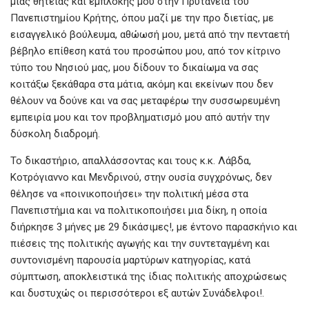
μιας θητείας και εμπλοκής μου στην Πρυτανεία του
Πανεπιστημίου Κρήτης, όπου μαζί με την προ διετίας, με
εισαγγελικό βούλευμα, αθώωσή μου, μετά από την πενταετή
βέβηλο επίθεση κατά του προσώπου μου, από τον κίτρινο
τύπο του Νησιού μας, μου δίδουν το δικαίωμα να σας
κοιτάξω ξεκάθαρα στα μάτια, ακόμη και εκείνων που δεν
θέλουν να δούνε και να σας μεταφέρω την συσσωρευμένη
εμπειρία μου και τον προβληματισμό μου από αυτήν την
δύσκολη διαδρομή.
Το δικαστήριο, απαλλάσσοντας και τους κ.κ. Λάβδα,
Κοτρόγιαννο και Μενδρινού, στην ουσία συγχρόνως, δεν
θέλησε να «ποινικοποιήσει» την πολιτική μέσα στα
Πανεπιστήμια και να πολιτικοποιήσει μια δίκη, η οποία
διήρκησε 3 μήνες με 29 δικάσιμες!, με έντονο παρασκήνιο και
πιέσεις της πολιτικής αγωγής και την συντεταγμένη και
συντονισμένη παρουσία μαρτύρων κατηγορίας, κατά
σύμπτωση, αποκλειστικά της ίδιας πολιτικής αποχρώσεως
και δυστυχώς οι περισσότεροι εξ αυτών Συνάδελφοι!.