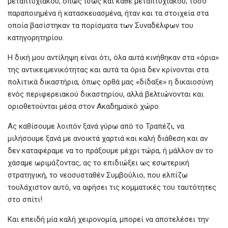
μεταπτυχιακού, όπως ίσως και κάθε μεταπτυχιακού, τόσο
παραποιημένα ή κατασκευασμένα, ήταν και τα στοιχεία στα
οποία βασίστηκαν τα πορίσματα των Συναδέλφων του
κατηγορητηρίου.
Η δική μου αντίληψη είναι ότι, όλα αυτά κινήθηκαν στα «όρια»
της αντικειμενικότητας και αυτά τα όρια δεν κρίνονται στα
πολιτικά δικαστήρια, όπως ορθά μας «δίδαξε» η δικαιοσύνη
ενός περιφερειακού δικαστηρίου, αλλά βελτιώνονται και
οριοθετούνται μέσα στον Ακαδημαϊκό χώρο.
Ας καθίσουμε λοιπόν ξανά γύρω από το Τραπέζι, να
μιλήσουμε ξανά με ανοικτά χαρτιά και καλή διάθεση και αν
δεν καταφέραμε να το πράξουμε μέχρι τώρα, ή μάλλον αν το
χάσαμε ωριμάζοντας, ας το επιδιώξει ως εσωτερική
στρατηγική, το νεοσυσταθέν Συμβούλιο, που ελπίζω
τουλάχιστον αυτό, να αφήσει τις κομματικές του ταυτότητες
στο σπίτι!.
Και επειδή μία καλή χειρονομία, μπορεί να αποτελέσει την