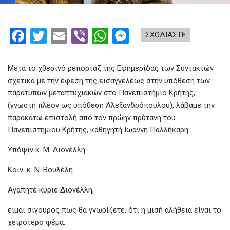
F
T
E
Vi
W
M
ΣΧΟΛΙΑΣΤΕ
a
wi
m
b
h
es
ce
tt
ail
er
at
se
Μετά το χθεσινό ρεπορτάζ της Εφημερίδας των Συντακτών
b
er
s
n
σχετικά με την έφεση της εισαγγελέως στην υπόθεση των
παράτυπων μεταπτυχιακών στο Πανεπιστήμιο Κρήτης,
o
A
g
(γνωστή πλέον ως υπόθεση Αλεξανδρόπουλου), λάβαμε την
o
p
er
παρακάτω επιστολή από τον πρώην πρύτανη του
k
p
Πανεπιστημίου Κρήτης, καθηγητή Ιωάννη Παλλήκαρη:
Yπόψιν κ. Μ. Διονέλλη
Κοιν. κ. Ν. Βουλέλη
Αγαπητέ κύριε Διονέλλη,
είμαι σίγουρος πως θα γνωρίζετε, ότι η μισή αλήθεια είναι το
χειρότερο ψέμα.