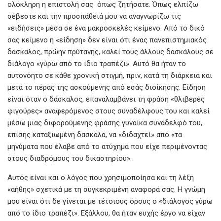
ολόκληρη η επιστολή σας όπως ζητήσατε. Όπως ελπίζω
σέβεστε και την προσπάθειά μου να αναγνωρίζω τις
«ειδήσεις» μέσα σε ένα μακροσκελές κείμενο. Από το δικό
σας κείμενο η «είδηση» δεν είναι ότι ένας πανεπιστημιακός
δάσκαλος, πρώην πρύτανης, καλεί τους άλλους δασκάλους σε
διάλογο «γύρω από το ίδιο τραπέζι». Αυτό θα ήταν το
αυτονόητο σε κάθε χρονική στιγμή, πριν, κατά τη διάρκεια και
μετά το πέρας της ασκούμενης από εσάς διοίκησης. Είδηση
είναι όταν ο δάσκαλος, επαναλαμβάνει τη φράση «θλιβερές
φιγούρες» αναφερόμενος στους συναδέλφους του και καλεί
μέσω μιας διφορούμενης φράσης γυναίκα συνάδελφό του,
επίσης καταξιωμένη δασκάλα, να «διδαχτεί» από «τα
μηνύματα που έλαβε από το ατύχημα που είχε περιμένοντας
στους διαδρόμους του δικαστηρίου».
Αυτός είναι και ο λόγος που χρησιμοποίησα και τη λέξη
«αήθης» σχετικά με τη συγκεκριμένη αναφορά σας. Η γνώμη
μου είναι ότι δε γίνεται με τέτοιους όρους ο «διάλογος γύρω
από το ίδιο τραπέζι». Εξάλλου, θα ήταν ευχής έργο να είχαν