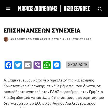
ΕΠΙΣΗΜΆΝΣΕΩΝ ΣΥΝΈΧΕΙΑ
ΑΝΤΏΝΗΣ ΑΠΌ ΤΗΝ ΑΡΧΑΊΑ ΟΛΥΜΠΊΑ
·
29 ΙΟΥΝΊΟΥ 2026
F
T
E
Vi
W
M
ΣΧΟΛΙΑΣΤΕ
a
wi
m
b
h
es
ce
tt
ail
er
at
se
Α. Επιμένει εμμονικά το νέο “εργαλείο” της κυβέρνησης
b
er
s
n
Κωνσταντίνος Κυρανάκης, σε κάθε βήμα που του δίνεται, ότι
οποιαδήποτε αναφορά στον ΕΛΑΣ παραπέμπει στον Εμφύλιο.
o
A
g
Επειδή αδυνατώ να πιστέψω ότι είναι τόσο ανιστόρητος, που
o
p
er
δεν γνωρίζει ότι ο Ελληνικός Λαϊκός Απελευθερωτικός