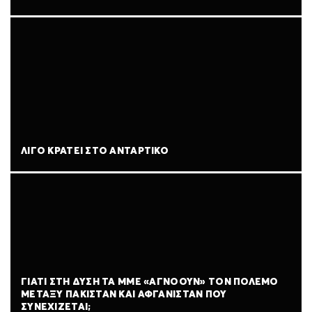
ΛΊΓΟ ΚΡΆΤΕΙ ΣΤΟ ΑΝΤΆΡΤΙΚΟ
ΓΙΑΤΊ ΣΤΗ ΔΎΣΗ ΤΑ ΜΜΕ «ΑΓΝΟΟΎΝ» ΤΟΝ ΠΌΛΕΜΟ
ΜΕΤΑΞΎ ΠΑΚΙΣΤΆΝ ΚΑΙ ΑΦΓΑΝΙΣΤΆΝ ΠΟΥ
ΣΥΝΕΧΊΖΕΤΑΙ;