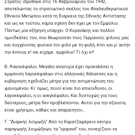
k
p
Στρατός ιδρύθηκε στις 16 Φεβρουαρίου του 1942,
αποτελώντας το στρατιωτικό σκέλος του Απελευθερωτικού
Εθνικού Μετώπου κατά τη διάρκεια της Εθνικής Αντίστασης
και ως εκ τούτου, καμία σχέση δεν έχει με τον Εμφύλιο.
Πάντως μία εξήγηση υπάρχει: Ο Κυρανάκης και πολλοί
ομοϊδεάτες του, που θεωρούσαν τους Γερμανούς φίλους μας
και συγχέοντας φυσικά τον φίλο με τη φυλή, έτσι και μ’ αυτήν
την έννοια, ε! ναι είχαμε.. εμφύλιο! Τί όχι ε!!
Β. Λαγοκέφαλοι. Μεγάλη ανησυχία έχει προκαλέσει η
εμφάνιση λαγοκέφαλων στις ελληνικές θάλασσες και η
κυβέρνηση σχεδιάζει μέτρα για την αντιμετώπιση του
φαινομένου. Κι’ όμως, ποιοί είναι πιο επικίνδυνοι, οι
λαγοκέφαλοι, η οι ανεγκέφαλοι; Και δυστυχώς για τους
δεύτερους, μέτρα δεν προβλέπονται. Αυτοί για την εξουσία,
είναι χρήσιμοι, καθώς και απαραίτητοι…
Γ. “Διαρκής λοίμωξη” Από το Καρατζαφέρειο κέντρο
παραγωγής λοιμώξεων, τα “ορφανά” του, συνεχίζουν να