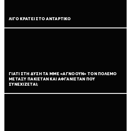
ΛΊΓΟ ΚΡΆΤΕΙ ΣΤΟ ΑΝΤΆΡΤΙΚΟ
ΓΙΑΤΊ ΣΤΗ ΔΎΣΗ ΤΑ ΜΜΕ «ΑΓΝΟΟΎΝ» ΤΟΝ ΠΌΛΕΜΟ
ΜΕΤΑΞΎ ΠΑΚΙΣΤΆΝ ΚΑΙ ΑΦΓΑΝΙΣΤΆΝ ΠΟΥ
ΣΥΝΕΧΊΖΕΤΑΙ;