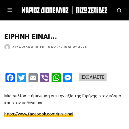
ΕΙΡΉΝΗ ΕΊΝΑΙ…
ΧΡΥΣΟΎΛΑ ΑΠΌ ΤΗ ΡΌΔΟ
·
19 ΙΟΥΛΊΟΥ 2025
F
T
E
Vi
W
M
ΣΧΟΛΙΑΣΤΕ
a
wi
m
b
h
es
ce
tt
ail
er
at
se
Μια σελίδα – έμπνευση για την αξία της Ειρήνης στον κόσμο
b
er
s
n
και στον καθένα μας.
o
A
g
https://www.facebook.com/irini.einai
o
p
er