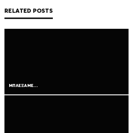
k
p
RELATED POSTS
ΜΠΛΈΞΑΜΕ…