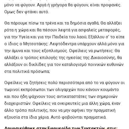
μόνο να φύγουν. Αργά ή γρήγορα θα φύγουν, είναι προφανές.
Ομως δεν φτάνει αυτό.
Θα πάρουμε πίσω τα τρένα και τα δημόσια αγαθά; Θα αλλάξει
ρότα η χώρα και θα πέσουν λεφτά για ασφαλείς μεταφορές,
για την Υγεία και για την Παιδεία του λαού; Εξάλλου σ’ το είπε
ο ίδιος ο Μητσοτάκης: Λεφτόδεντρα υπάρχουν αλλά μόνο για
την άμυνα και τους εξοπλισμούς. Οφείλεις να ρωτήσεις: Θα
αλλάξει ο τρόπος επιλογής της ηγεσίας της Δικαιοσύνης, θα
αλλάξουν οι δικλίδες για τον καταλογισμό ποινικών ευθυνών
στα πολιτικά πρόσωπα;
Οφείλεις να ζητήσεις πολύ περισσότερα από το να φύγουν οι
τωρινοί εκπρόσωποι των ολιγαρχών που κάνουν κουμάντο
και που ήδη ψάχνουν τους αντικαταστάτες των σημερινών
διαχειριστών. Οφείλεις να ονειρευτείς μια άλλη χώρα, έναν
άλλο τρόπο πολιτικής, που να μην αφήνει την πραγματική
εξουσία στα ίδια χέρια. Αυτό φοβούνται πραγματικά.
Δημοσιεύθηκε στην Εφημερίδα των Συντακτών, στις: