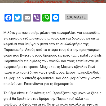
F
T
E
Vi
W
M
ΣΧΟΛΙΑΣΤΕ
a
wi
m
b
h
es
ce
tt
ail
er
at
se
Μιλάνε για «εκτροπή», μιλάνε για «ανωμαλία», για επεισόδια,
b
er
s
n
για κρυφά σχέδια ανατροπής, ίσως και για δράκους με επτά
κεφάλια που θα βγουν μέσα από τα συλλαλητήρια της
o
A
g
Παρασκευής. Ακούς από το στόμα τους ότι την προηγούμενη
o
p
er
φορά που βγήκες στους δρόμους έφερες τα… capital controls.
k
p
Παραποιούν τις αφίσες των γονιών και τους επιτίθενται με
αχαρακτήριστο τρόπο. Μέχρι και τη Μαρφίν έβγαλαν ξανά
πάνω στο τραπέζι για να σε φοβίσουν. Εχουν πανικοβληθεί.
Σε φοβίζουν επειδή φοβούνται. Και όσο φοβούνται γίνονται
επικίνδυνοι. Επικίνδυνοι για τη δημοκρατία.
Το θέμα είναι τι θα κάνεις εσύ. Χρειάζεται όχι μόνο να ξέρεις
γιατί θα βρεθείς στον δρόμο την Παρασκευή αλλά και
ακριβώς τι ζητάς για μετά. Θα ήταν πολύ εύκολο αν έφτανε