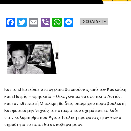
F
T
E
Vi
W
M
ΣΧΟΛΙΑΣΤΕ
a
wi
m
b
h
es
ce
tt
ail
er
at
se
b
er
s
n
o
A
g
o
p
er
k
p
Και το «Πιστεύω» στα αγγλικά θα ακούσεις από τον Κασελάκη
και «Πατρίς – Θρησκεία – Οικογένεια» θα σου πει ο Αυτιάς,
και τον εθνικιστή Μπελέρη θα δεις υποψήφιο ευρωβουλευτή.
Και φυσικά μην ξεχνάς τον σταυρό που σχημάτισε το λάδι
στην κολυμπήθρα που Αγιου Τσαλίκη προφανώς ήταν θεϊκό
σημάδι για το ποιοι θα σε κυβερνήσουν.