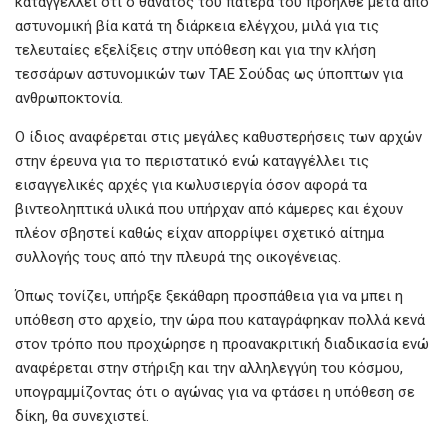
καταγγέλλει ότι ο θάνατος του πατέρα του προήλθε μετά από
αστυνομική βία κατά τη διάρκεια ελέγχου, μιλά για τις
τελευταίες εξελίξεις στην υπόθεση και για την κλήση
τεσσάρων αστυνομικών των ΤΑΕ Σούδας ως ύποπτων για
ανθρωποκτονία.
Ο ίδιος αναφέρεται στις μεγάλες καθυστερήσεις των αρχών
στην έρευνα για το περιστατικό ενώ καταγγέλλει τις
εισαγγελικές αρχές για κωλυσιεργία όσον αφορά τα
βιντεοληπτικά υλικά που υπήρχαν από κάμερες και έχουν
πλέον σβηστεί καθώς είχαν απορρίψει σχετικό αίτημα
συλλογής τους από την πλευρά της οικογένειας.
Όπως τονίζει, υπήρξε ξεκάθαρη προσπάθεια για να μπει η
υπόθεση στο αρχείο, την ώρα που καταγράφηκαν πολλά κενά
στον τρόπο που προχώρησε η προανακριτική διαδικασία ενώ
αναφέρεται στην στήριξη και την αλληλεγγύη του κόσμου,
υπογραμμίζοντας ότι ο αγώνας για να φτάσει η υπόθεση σε
δίκη, θα συνεχιστεί.