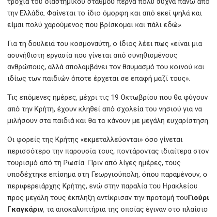
τροχιά του διαστημικού σταθμού περνά πολύ συχνά πάνω από
την Ελλάδα. Φαίνεται το ίδιο όμορφη και από εκεί ψηλά και
είμαι πολύ χαρούμενος που βρίσκομαι και πάλι εδώ».
Για τη δουλειά του κοσμοναύτη, ο ίδιος λέει πως «είναι μια
ασυνήθιστη εργασία που γίνεται από συνηθισμένους
ανθρώπους, αλλά απολαμβάνει τον θαυμασμό του κοινού και
ιδίως των παιδιών όποτε έρχεται σε επαφή μαζί τους».
Τις επόμενες ημέρες, μέχρι τις 19 Οκτωβρίου που θα φύγουν
από την Κρήτη, έχουν κληθεί από σχολεία του νησιού για να
μιλήσουν στα παιδιά και θα το κάνουν με μεγάλη ευχαρίστηση.
Οι φορείς της Κρήτης «εκμεταλλεύονται» όσο γίνεται
περισσότερο την παρουσία τους, ποντάροντας ιδιαίτερα στον
τουρισμό από τη Ρωσία. Πριν από λίγες ημέρες, τους
υποδέχτηκε επίσημα στη Γεωργιούπολη, όπου παραμένουν, ο
περιφερειάρχης Κρήτης, ενώ στην παραλία του Ηρακλείου
προς μεγάλη τους έκπληξη αντίκρισαν την προτομή του
Γιούρι
Γκαγκάριν
, τα αποκαλυπτήρια της οποίας έγιναν στο πλαίσιο