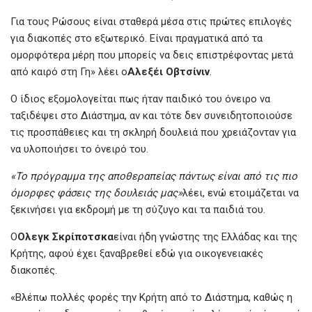
Για τους Ρώσους είναι σταθερά μέσα στις πρώτες επιλογές
για διακοπές στο εξωτερικό. Είναι πραγματικά από τα
ομορφότερα μέρη που μπορείς να δεις επιστρέφοντας μετά
από καιρό στη Γη» λέει ο
Αλεξέι Οβτσίνιν
.
Ο ίδιος εξομολογείται πως ήταν παιδικό του όνειρο να
ταξιδέψει στο Διάστημα, αν και τότε δεν συνειδητοποιούσε
τις προσπάθειες και τη σκληρή δουλειά που χρειάζονταν για
να υλοποιήσει το όνειρό του.
«Το πρόγραμμα της αποθεραπείας πάντως είναι από τις πιο
όμορφες φάσεις της δουλειάς μας»
λέει, ενώ ετοιμάζεται να
ξεκινήσει για εκδρομή με τη σύζυγο και τα παιδιά του.
Ο
Ολεγκ Σκρίποτσκα
είναι ήδη γνώστης της Ελλάδας και της
Κρήτης, αφού έχει ξαναβρεθεί εδώ για οικογενειακές
διακοπές.
«Βλέπω πολλές φορές την Κρήτη από το Διάστημα, καθώς η