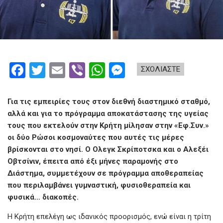
F
T
E
Vi
W
M
ΣΧΟΛΙΑΣΤΕ
a
wi
m
b
h
es
ce
tt
ail
er
at
se
Για τις εμπειρίες τους στον διεθνή διαστημικό σταθμό,
b
er
s
n
αλλά και για το πρόγραμμα αποκατάστασης της υγείας
τους που εκτελούν στην Κρήτη μίλησαν στην «Εφ.Συν.»
o
A
g
οι δύο Ρώσοι κοσμοναύτες που αυτές τις μέρες
o
p
er
βρίσκονται στο νησί. Ο Ολεγκ Σκρίποτσκα και ο Αλεξέι
k
p
Οβτσίνιν, έπειτα από έξι μήνες παραμονής στο
Διάστημα, συμμετέχουν σε πρόγραμμα αποθεραπείας
που περιλαμβάνει γυμναστική, φυσιοθεραπεία και
φυσικά… διακοπές.
Η Κρήτη επελέγη ως ιδανικός προορισμός, ενώ είναι η τρίτη