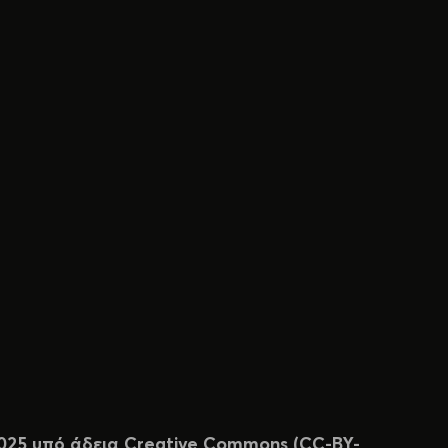
 2025 υπό άδεια Creative Commons (CC-BY-