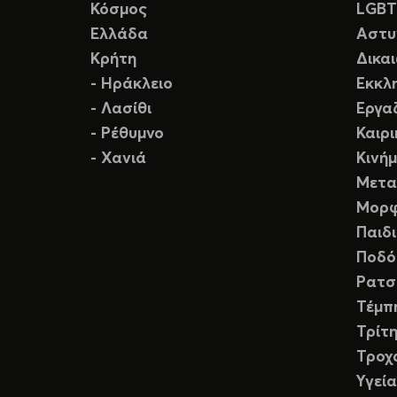
Κόσμος
LGB
Ελλάδα
Αστυ
Κρήτη
Δικα
- Ηράκλειο
Εκκλ
- Λασίθι
Εργα
- Ρέθυμνο
Καιρ
- Χανιά
Κινή
Μετα
Μορφ
Παιδ
Ποδό
Ρατσ
Τέμπ
Τρίτη
Τροχ
Υγεία