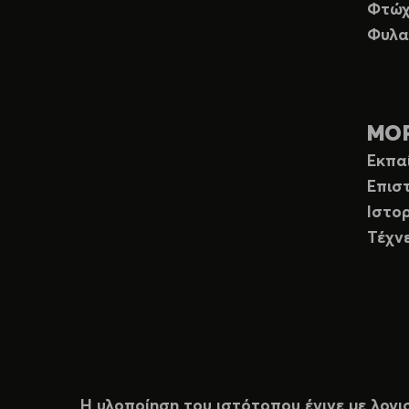
Φτώχ
Φυλα
ΜΟ
Εκπα
Επισ
Ιστορ
Τέχν
Η υλοποίηση του ιστότοπου έγινε με λογι