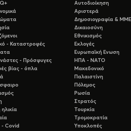
TQ+
Αυτοδιοίκηση
νομικά
Αριστερά
ιώματα
Δημοσιογραφία & ΜΜ
ησία
Δικαιοσύνη
ζόμενοι
Εθνικισμός
ικό - Καταστροφές
Εκλογές
ματα
Ευρωπαϊκή Ενωση
νάστες - Πρόσφυγες
ΗΠΑ - ΝΑΤΟ
ές βίας - όπλα
Μακεδονικό
ιά
Παλαιστίνη
σφαιρο
Πόλεμος
ισμός
Ρωσία
η
Στρατός
 ηλικία
Τουρκία
αία
Τρομοκρατία
 - Covid
Υποκλοπές