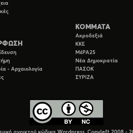
εια
κές
ΚΟΜΜΑΤΑ
Ακροδεξιά
ΡΦΩΣΗ
ΚΚΕ
ίδευση
ΜέΡΑ25
τήμη
Νέα Δημοκρατία
ία - Αρχαιολογία
ΠΑΣΟΚ
ες
ΣΥΡΙΖΑ
σμικό ανοικτού κώδικα Wordpress. Copyleft 2008 -