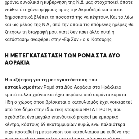
χρόνια συνολικά η κυβέρνηση της Ν.Δ. μας στοχοποιεί όποτε
νιώθει ότι χάνει ψήφους προς την Ακροδεξιά και όποτε
δημοσκοπικά βλέπει τα ποσοστά της να πέφτουν. Και το λέω
και ως μέλος της Ν.Δ., από την οποία τις επόμενες ημέρες θα
ζητήσω τη διαγραφή μου, γιατί δεν πάει άλλο αυτή η
κατάσταση» αναφέρει στην «Εφ.Συν.» ο κ. Κατσαρής.
Η ΜΕΤΕΓΚΑΤΆΣΤΑΣΗ ΤΩΝ ΡΟΜΆ ΣΤΑ ΔΎΟ
ΑΟΡΆΚΙΑ
Η συζήτηση για τη μετεγκατάσταση του
καταυλισμού
των Ρομά στα Δύο Αοράκια στο Ηράκλειο
κρατά πολλά χρόνια και έχει περάσει από σαράντα κύματα.
Ηδη ο χώρος όπου βρίσκεται ο καταυλισμός έχει νοικιαστεί
από τον δήμο στην ιδιωτική εταιρεία ΒΗΤΑ ΠΡΩΤΗ, που
σχεδιάζει ένα μεγάλο επενδυτικό project με εμπορικό
κέντρο, κόστους 69 εκατομμυρίων ευρώ, ενώ παλαιότερα
είχε προταθεί η μετακίνηση του καταυλισμού με ευθύνη της