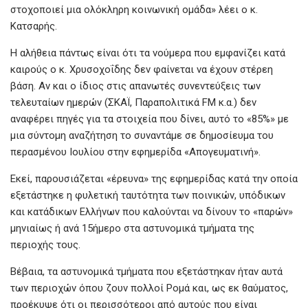
στοχοποιεί μια ολόκληρη κοινωνική ομάδα» λέει ο κ.
Κατσαρής.
Η αλήθεια πάντως είναι ότι τα νούμερα που εμφανίζει κατά
καιρούς ο κ. Χρυσοχοΐδης δεν φαίνεται να έχουν στέρεη
βάση. Αν και ο ίδιος στις απανωτές συνεντεύξεις των
τελευταίων ημερών (ΣΚΑΪ, Παραπολιτικά FM κ.α.) δεν
αναφέρει πηγές για τα στοιχεία που δίνει, αυτό το «85%» με
μια σύντομη αναζήτηση το συναντάμε σε δημοσίευμα του
περασμένου Ιουλίου στην εφημερίδα «Απογευματινή».
Εκεί, παρουσιάζεται «έρευνα» της εφημερίδας κατά την οποία
εξετάστηκε η φυλετική ταυτότητα των ποινικών, υπόδικων
και κατάδικων Ελλήνων που καλούνται να δίνουν το «παρών»
µηνιαίως ή ανά 15ήµερο στα αστυνομικά τμήματα της
περιοχής τους.
Βέβαια, τα αστυνομικά τμήματα που εξετάστηκαν ήταν αυτά
των περιοχών όπου ζουν πολλοί Ρομά και, ως εκ θαύματος,
προέκυψε ότι οι περισσότεροι από αυτούς που είναι