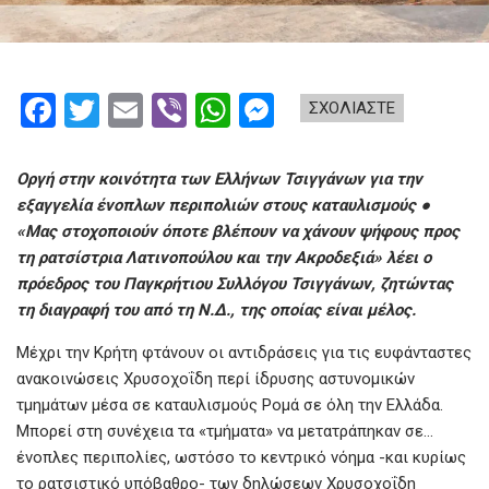
F
T
E
Vi
W
M
ΣΧΟΛΙΑΣΤΕ
a
wi
m
b
h
es
ce
tt
ail
er
at
se
Οργή στην κοινότητα των Ελλήνων Τσιγγάνων για την
b
er
s
n
εξαγγελία ένοπλων περιπολιών στους καταυλισμούς ●
«Μας στοχοποιούν όποτε βλέπουν να χάνουν ψήφους προς
o
A
g
τη ρατσίστρια Λατινοπούλου και την Ακροδεξιά» λέει ο
o
p
er
πρόεδρος του Παγκρήτιου Συλλόγου Τσιγγάνων, ζητώντας
k
p
τη διαγραφή του από τη Ν.Δ., της οποίας είναι μέλος.
Μέχρι την Κρήτη φτάνουν οι αντιδράσεις για τις ευφάνταστες
ανακοινώσεις Χρυσοχοΐδη περί ίδρυσης αστυνομικών
τμημάτων μέσα σε καταυλισμούς Ρομά σε όλη την Ελλάδα.
Μπορεί στη συνέχεια τα «τμήματα» να μετατράπηκαν σε…
ένοπλες περιπολίες, ωστόσο το κεντρικό νόημα -και κυρίως
το ρατσιστικό υπόβαθρο- των δηλώσεων Χρυσοχοΐδη