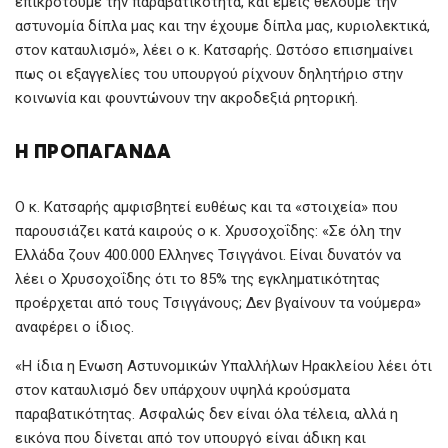
επικροτούμε την παραβατικότητα, και εμείς θέλουμε την
αστυνομία δίπλα μας και την έχουμε δίπλα μας, κυριολεκτικά,
στον καταυλισμό», λέει ο κ. Κατσαρής. Ωστόσο επισημαίνει
πως οι εξαγγελίες του υπουργού ρίχνουν δηλητήριο στην
κοινωνία και φουντώνουν την ακροδεξιά ρητορική.
Η ΠΡΟΠΑΓΆΝΔΑ
Ο κ. Κατσαρής αμφισβητεί ευθέως και τα «στοιχεία» που
παρουσιάζει κατά καιρούς ο κ. Χρυσοχοΐδης: «Σε όλη την
Ελλάδα ζουν 400.000 Eλληνες Τσιγγάνοι. Είναι δυνατόν να
λέει ο Χρυσοχοΐδης ότι το 85% της εγκληματικότητας
προέρχεται από τους Τσιγγάνους; Δεν βγαίνουν τα νούμερα»
αναφέρει ο ίδιος.
«Η ίδια η Ενωση Αστυνομικών Υπαλλήλων Ηρακλείου λέει ότι
στον καταυλισμό δεν υπάρχουν υψηλά κρούσματα
παραβατικότητας. Ασφαλώς δεν είναι όλα τέλεια, αλλά η
εικόνα που δίνεται από τον υπουργό είναι άδικη και