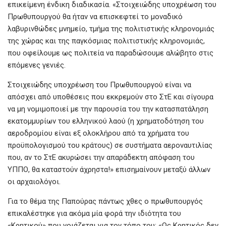
επικείμενη ένδικη διαδικασία. «Στοιχειώδης υποχρέωση του
Πρωθυπουργού θα ήταν να επισκεφτεί το μοναδικό
λαβυρινθώδες μνημείο, τμήμα της πολιτιστικής κληρονομιάς
της χώρας και της παγκόσμιας πολιτιστικής κληρονομιάς,
που οφείλουμε ως πολιτεία να παραδώσουμε αλώβητο στις
επόμενες γενιές.
Στοιχειώδης υποχρέωση του Πρωθυπουργού είναι να
απόσχει από υποθέσεις που εκκρεμούν στο ΣτΕ και σίγουρα
να μη νομιμοποιεί με την παρουσία του την κατασπατάληση
εκατομμυρίων του ελληνικού λαού (η χρηματοδότηση του
αεροδρομίου είναι εξ ολοκλήρου από τα χρήματα του
προϋπολογισμού του κράτους) σε συστήματα αεροναυτιλίας
που, αν το ΣτΕ ακυρώσει την απαράδεκτη απόφαση του
ΥΠΠΟ, θα καταστούν άχρηστα!» επισημαίνουν μεταξύ άλλων
οι αρχαιολόγοι.
Για το θέμα της Παπούρας πάντως χθες ο πρωθυπουργός
επικαλέστηκε για ακόμα μία φορά την ιδιότητα του
«Κρητικού» που νοιάζεται για τον τόπο του: «Ως Κρητικός δεν