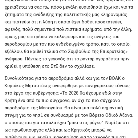
χρειάζεται να σας πω πόσο μεγάλη ευαισθησία έχω και για τα
ζητήματα της ανάδειξης της πολιτιστικής μας κληρονομιάς
και πιστεύω ότι η λύση η οποία έχει δοθεί προστατεύει,
αφενός, πολύ σημαντικά πολιτιστικά ευρήματα, από την άλλη,
όμως, μας επιτρέπει να καλύψουμε και τις ανάγκες του
αεροδρομίου με τον πιο ενδεδειγμένο τρόπο, κάτι το οποίο,
εξάλλου, θα κριθεί τελικά στο Συμβούλιο της Επικρατείας»
ανέφερε. Πάντως το γεγονός ότι το ραντάρ αγοράζεται πριν
κριθεί η υπόθεση στο ΣτΕ δεν το σχολίασε.
Συνολικότερα για το αεροδρόμιο αλλά και για τον ΒΟΑΚ ο
Κυριάκος Μητσοτάκης αναφέρθηκε με πανηγυρικούς τόνους
στο έργο της κυβέρνησης: «Το 2028 θα έχουμε εδώ στην
Κρήτη ένα από τα πιο σύγχρονα, αν όχι το πιο σύγχρονο
αεροδρόμιο της Μεσογείου. Θα είναι μια πολύ σημαντική
στιγμή για το νησί, σε συνδυασμό με τον Βόρειο Οδικό Αξονα,
ο οποίος πια για τα καλά έχει “μπει στις ράγες”. Νομίζω ότι
ως πρωθυπουργός αλλά και ως Κρητικός μπορώ να
αισθάνομαι μια μεγάλη ικανοποίηση για το γεγονός πια ότι