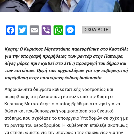
F
T
E
Vi
W
M
ΣΧΟΛΙΑΣΤΕ
a
wi
m
b
h
es
ce
tt
ail
er
at
se
Κρήτη: O Κυριάκος Μητσοτάκης παρευρέθηκε στο Καστέλλι
b
er
s
n
για την υπογραφή προμήθειας των ραντάρ στην Παπούρα,
λίγες μέρες πριν κριθεί στο ΣτΕ η προσφυγή του δήμου και
o
A
g
των κατοίκων. Οργή των αρχαιολόγων για την κυβερνητική
o
p
er
παρέμβαση στην επικείμενη ένδικη διαδικασία.
k
p
Απροκάλυπτα δείγματα καθεστωτικής νοοτροπίας και
παρέμβασης στη Δικαιοσύνη έστειλε από την Κρήτη ο
Κυριάκος Μητσοτάκης, ο οποίος βρέθηκε στο νησί για να
δώσει και πρωθυπουργική νομιμοποίηση στο θεσμικό
ατόπημα που σχεδίασε το υπουργείο Υποδομών σε σχέση με
το ραντάρ του αεροδρομίου. Η κυβέρνηση επέλεξε σκοπίμως
να στήσει φιέστα για την υπογραφή της συμφωνίας για την