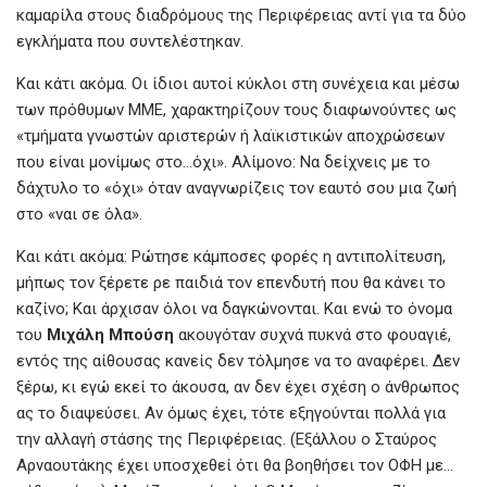
καμαρίλα στους διαδρόμους της Περιφέρειας αντί για τα δύο
εγκλήματα που συντελέστηκαν.
Και κάτι ακόμα. Οι ίδιοι αυτοί κύκλοι στη συνέχεια και μέσω
των πρόθυμων ΜΜΕ, χαρακτηρίζουν τους διαφωνούντες ως
«τμήματα γνωστών αριστερών ή λαϊκιστικών αποχρώσεων
που είναι μονίμως στο…όχι». Αλίμονο: Να δείχνεις με το
δάχτυλο το «όχι» όταν αναγνωρίζεις τον εαυτό σου μια ζωή
στο «ναι σε όλα».
Και κάτι ακόμα: Ρώτησε κάμποσες φορές η αντιπολίτευση,
μήπως τον ξέρετε ρε παιδιά τον επενδυτή που θα κάνει το
καζίνο; Και άρχισαν όλοι να δαγκώνονται. Και ενώ το όνομα
του
Μιχάλη Μπούση
ακουγόταν συχνά πυκνά στο φουαγιέ,
εντός της αίθουσας κανείς δεν τόλμησε να το αναφέρει. Δεν
ξέρω, κι εγώ εκεί το άκουσα, αν δεν έχει σχέση ο άνθρωπος
ας το διαψεύσει. Αν όμως έχει, τότε εξηγούνται πολλά για
την αλλαγή στάσης της Περιφέρειας. (Εξάλλου ο Σταύρος
Αρναουτάκης έχει υποσχεθεί ότι θα βοηθήσει τον ΟΦΗ με…