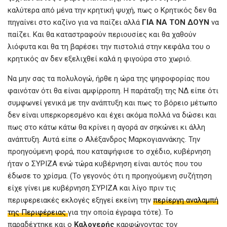
καλύτερα από μένα την κρητική ψυχή, πως ο Κρητικός δεν θα
πηγαίνει στο καζίνο για να παίζει αλλά
ΓΙΑ ΝΑ ΤΟΝ ΔΟΥΝ
να
παίζει. Και θα καταστραφούν περιουσίες και θα χαθούν
λιόφυτα και θα τη βαρέσει την πιστολιά στην κεφάλα του ο
κρητικός αν δεν εξελιχθεί καλά η φιγούρα στο χωριό.
Να μην σας τα πολυλογώ, ήρθε η ώρα της ψηφοφορίας που
φαινόταν ότι θα είναι αμφίρροπη. Η παράταξη της ΝΔ είπε ότι
συμφωνεί γενικά με την ανάπτυξη και πως το βόρειο μέτωπο
δεν είναι υπερκορεσμένο και έχει ακόμα πολλά να δώσει και
πως στο κάτω κάτω θα κρίνει η αγορά αν σηκώνει κι άλλη
ανάπτυξη. Αυτά είπε ο Αλέξανδρος Μαρκογιαννάκης. Την
προηγούμενη φορά, που καταψήφισε το σχέδιο, κυβέρνηση
ήταν ο ΣΥΡΙΖΑ ενώ τώρα κυβέρνηση είναι αυτός που του
έδωσε το χρίσμα. (Το γεγονός ότι η προηγούμενη συζήτηση
είχε γίνει με κυβέρνηση ΣΥΡΙΖΑ και λίγο πριν τις
περιφερειακές εκλογές εξηγεί εκείνη την
περίεργη αναλαμπή
της Περιφέρειας
για την οποία έγραφα τότε). Το
παραδέχτηκε και ο
Καλογερής
καρφώνοντας τον