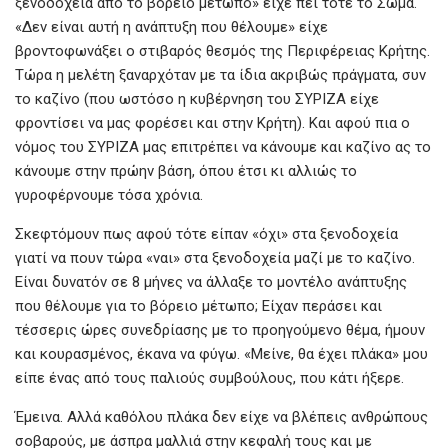
ξενοδοχεία από το βόρειο μέτωπο» είχε πει τότε το Σώμα.
«Δεν είναι αυτή η ανάπτυξη που θέλουμε» είχε
βροντοφωνάξει ο στιβαρός θεσμός της Περιφέρειας Κρήτης.
Τώρα η μελέτη ξαναρχόταν με τα ίδια ακριβώς πράγματα, συν
το καζίνο (που ωστόσο η κυβέρνηση του ΣΥΡΙΖΑ είχε
φροντίσει να μας φορέσει και στην Κρήτη). Και αφού πια ο
νόμος του ΣΥΡΙΖΑ μας επιτρέπει να κάνουμε και καζίνο ας το
κάνουμε στην πρώην βάση, όπου έτσι κι αλλιώς το
γυροφέρνουμε τόσα χρόνια.
Σκεφτόμουν πως αφού τότε είπαν «όχι» στα ξενοδοχεία
γιατί να πουν τώρα «ναι» στα ξενοδοχεία μαζί με το καζίνο.
Είναι δυνατόν σε 8 μήνες να άλλαξε το μοντέλο ανάπτυξης
που θέλουμε για το βόρειο μέτωπο; Είχαν περάσει και
τέσσερις ώρες συνεδρίασης με το προηγούμενο θέμα, ήμουν
και κουρασμένος, έκανα να φύγω. «Μείνε, θα έχει πλάκα» μου
είπε ένας από τους παλιούς συμβούλους, που κάτι ήξερε.
Έμεινα. Αλλά καθόλου πλάκα δεν είχε να βλέπεις ανθρώπους
σοβαρούς, με άσπρα μαλλιά στην κεφαλή τους και με