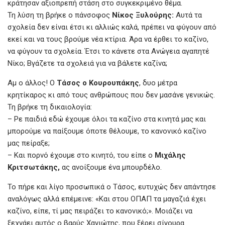
κράτησαν αξιοπρεπή στάση στο συγκεκριμένο θέμα.
Τη λύση τη βρήκε ο πάνσοφος
Νίκος Ξυλούρης:
Αυτά τα
σχολεία δεν είναι έτσι κι αλλιώς καλά, πρέπει να φύγουν από
εκεί και να τους βρούμε νέα κτίρια. Άρα να έρθει το καζίνο,
να φύγουν τα σχολεία. Έτσι το κάνετε στα Ανώγεια αγαπητέ
Νίκο; Βγάζετε τα σχολειά για να βάλετε καζίνα;
Αμ ο άλλος! Ο
Τάσος ο Κουρουπάκης
, δυο μέτρα
κρητίκαρος κι από τους ανθρώπους που δεν μασάνε γενικώς.
Τη βρήκε τη δικαιολογία:
– Ρε παιδιά εδώ έχουμε όλοι τα καζίνο στα κινητά μας και
μπορούμε να παίξουμε όποτε θέλουμε, το κανονικό καζίνο
μας πείραξε;
– Και πορνό έχουμε στο κινητό, του είπε ο
Μιχάλης
Κριτσωτάκης,
ας ανοίξουμε ένα μπουρδέλο.
Το πήρε και λίγο προσωπικά ο Τάσος, ευτυχώς δεν απάντησε
αναλόγως αλλά επέμεινε: «Και στου ΟΠΑΠ τα μαγαζιά έχει
καζίνο, είπε, τί μας πειράζει το κανονικό;». Μοιάζει να
ξεχνάει αυτός ο βαρύς Χανιώτης, που ξέρει σίγουρα