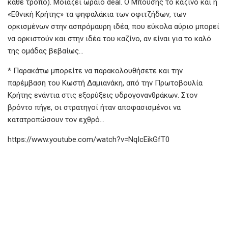
κάθε τρόπο). Μοιάζει ωραίο deal. Ο Μπούσης το καζίνο και η
«Εθνική Κρήτης» τα ψηφαλάκια των οφιτζήδων, των
ορκισμένων στην ασπρόμαυρη ιδέα, που εύκολα αύριο μπορεί
να ορκιστούν και στην ιδέα του καζίνο, αν είναι για το καλό
της ομάδας βεβαίως…
* Παρακάτω μπορείτε να παρακολουθήσετε και την
παρέμβαση του Κωστή Δαμιανάκη, από την Πρωτοβουλία
Κρήτης ενάντια στις εξορύξεις υδρογονανθράκων. Στον
βρόντο πήγε, οι στρατηγοί ήταν αποφασισμένοι να
κατατροπώσουν τον εχθρό…
https://www.youtube.com/watch?v=NqIcEikGfT0