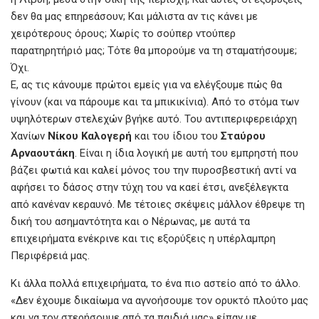
δεν θα μας επηρεάσουν; Και μάλιστα αν τις κάνει με
χειρότερους όρους; Χωρίς το σούπερ ντούπερ
παρατηρητήριό μας; Τότε θα μπορούμε να τη σταματήσουμε;
Όχι.
Ε, ας τις κάνουμε πρώτοι εμείς για να ελέγξουμε πώς θα
γίνουν (και να πάρουμε και τα μπικικίνια). Από το στόμα των
υψηλότερων στελεχών βγήκε αυτό. Του αντιπεριφερειάρχη
Χανίων
Νίκου Καλογερή
και του ίδιου του
Σταύρου
Αρναουτάκη
. Είναι η ίδια λογική με αυτή του εμπρηστή που
βάζει φωτιά και καλεί μόνος του την πυροσβεστική αντί να
αφήσει το δάσος στην τύχη του να καεί έτσι, ανεξέλεγκτα
από κανέναν κεραυνό. Με τέτοιες σκέψεις μάλλον έθρεψε τη
δική του ασημαντότητα και ο Νέρωνας, με αυτά τα
επιχειρήματα ενέκρινε και τις εξορύξεις η υπέρλαμπρη
Περιφέρειά μας.
Κι άλλα πολλά επιχειρήματα, το ένα πιο αστείο από το άλλο.
«Δεν έχουμε δικαίωμα να αγνοήσουμε τον ορυκτό πλούτο μας
και να τον στερήσουμε από τα παιδιά μας» είπαν με