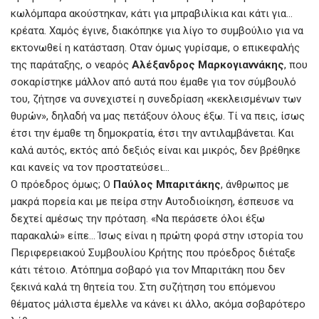
κωλόμπαρα ακούστηκαν, κάτι για μπραβιλίκια και κάτι για…
κρέατα. Χαμός έγινε, διακόπηκε για λίγο το συμβούλιο για να
εκτονωθεί η κατάσταση. Οταν όμως γυρίσαμε, ο επικεφαλής
της παράταξης, ο νεαρός
Αλέξανδρος Μαρκογιαννάκης
, που
σοκαρίστηκε μάλλον από αυτά που έμαθε για τον σύμβουλό
του, ζήτησε να συνεχιστεί η συνεδρίαση «κεκλεισμένων των
θυρών», δηλαδή να μας πετάξουν όλους έξω. Τί να πεις, ίσως
έτσι την έμαθε τη δημοκρατία, έτσι την αντιλαμβάνεται. Και
καλά αυτός, εκτός από δεξιός είναι και μικρός, δεν βρέθηκε
και κανείς να τον προστατεύσει…
Ο πρόεδρος όμως; Ο
Παύλος Μπαριτάκης
, άνθρωπος με
μακρά πορεία και με πείρα στην Αυτοδιοίκηση, έσπευσε να
δεχτεί αμέσως την πρόταση. «Να περάσετε όλοι έξω
παρακαλώ» είπε… Ίσως είναι η πρώτη φορά στην ιστορία του
Περιφερειακού Συμβουλίου Κρήτης που πρόεδρος διέταξε
κάτι τέτοιο. Ατόπημα σοβαρό για τον Μπαριτάκη που δεν
ξεκινά καλά τη θητεία του. Στη συζήτηση του επόμενου
θέματος μάλιστα έμελλε να κάνει κι άλλο, ακόμα σοβαρότερο