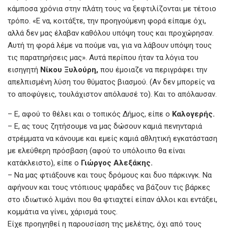
κάμποσα χρόνια στην πλάτη τους να ξεφτιλίζονται με τέτοιο
τρόπο. «Ε να, κοιτάξτε, την προηγούμενη φορά είπαμε όχι,
αλλά δεν μας έλαβαν καθόλου υπόψη τους και προχώρησαν.
Αυτή τη φορά λέμε να πούμε ναι, για να λάβουν υπόψη τους
τις παρατηρήσεις μας». Αυτά περίπου ήταν τα λόγια του
εισηγητή
Νίκου Ξυλούρη,
που έμοιαζε να περιγράφει την
απελπισμένη λύση του θύματος βιασμού. (Αν δεν μπορείς να
το αποφύγεις, τουλάχιστον απόλαυσέ το). Και το απόλαυσαν.
– Ε, αφού το θέλει και ο τοπικός Δήμος, είπε ο
Καλογερής.
– Ε, ας τους ζητήσουμε να μας δώσουν καμιά πενηνταριά
στρέμματα να κάνουμε και εμείς καμιά αθλητική εγκατάσταση
με ελεύθερη πρόσβαση (αφού το υπόλοιπο θα είναι
κατάκλειστο), είπε ο
Γιώργος Αλεξάκης.
– Να μας φτιάξουνε και τους δρόμους και δυο πάρκινγκ. Να
αφήνουν και τους ντόπιους ψαράδες να βάζουν τις βάρκες
στο ιδιωτικό λιμάνι που θα φτιαχτεί είπαν άλλοι και εντάξει,
κομμάτια να γίνει, χάρισμά τους.
Είχε προηγηθεί η παρουσίαση της μελέτης, όχι από τους