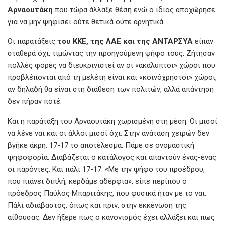
Αρναουτάκη
που τώρα άλλαξε θέση ενώ ο ίδιος αποχώρησε
για να μην ψηφίσει ούτε θετικά ούτε αρνητικά.
Οι παρατάξεις
του ΚΚΕ, της ΛΑΕ και της ΑΝΤΑΡΣΥΑ
είπαν
σταθερά όχι, τιμώντας την προηγούμενη ψήφο τους. Ζήτησαν
πολλές φορές να διευκρινιστεί αν οι «ακάλυπτοι» χώροι που
προβλέπονται από τη μελέτη είναι και «κοινόχρηστοι» χώροι,
αν δηλαδή θα είναι στη διάθεση των πολιτών, αλλά απάντηση
δεν πήραν ποτέ.
Και η παράταξη του Αρναουτάκη χωρισμένη στη μέση. Οι μισοί
να λένε ναι και οι άλλοι μισοί όχι. Στην ανάταση χειρών δεν
βγήκε άκρη. 17-17 το αποτέλεσμα. Πάμε σε ονομαστική
ψηφοφορία. Διαβάζεται ο κατάλογος και απαντούν ένας-ένας
οι παρόντες. Και πάλι 17-17. «Με την ψήφο του προέδρου,
που πιάνει διπλή, κερδάμε αδέρφια», είπε περίπου ο
πρόεδρος Παύλος Μπαριτάκης, που φυσικά ήταν με το ναι.
Πάλι αδιάβαστος, όπως και πριν, στην εκκένωση της
αίθουσας. Δεν ήξερε πως ο κανονισμός έχει αλλάξει και πως