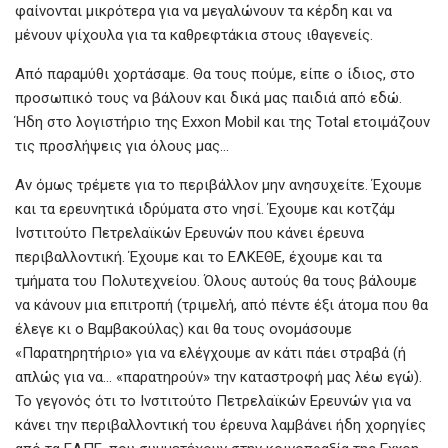
φαίνονται μικρότερα για να μεγαλώνουν τα κέρδη και να
μένουν ψίχουλα για τα καθρεφτάκια στους ιθαγενείς.
Από παραμύθι χορτάσαμε. Θα τους πούμε, είπε ο ίδιος, στο
προσωπικό τους να βάλουν και δικά μας παιδιά από εδώ.
Ήδη στο λογιστήριο της Exxon Mobil και της Total ετοιμάζουν
τις προσλήψεις για όλους μας…
Αν όμως τρέμετε για το περιβάλλον μην ανησυχείτε. Έχουμε
και τα ερευνητικά ιδρύματα στο νησί. Έχουμε και κοτζάμ
Ινστιτούτο Πετρελαϊκών Ερευνών που κάνει έρευνα
περιβαλλοντική. Έχουμε και το ΕΛΚΕΘΕ, έχουμε και τα
τμήματα του Πολυτεχνείου. Όλους αυτούς θα τους βάλουμε
να κάνουν μια επιτροπή (τριμελή, από πέντε έξι άτομα που θα
έλεγε κι ο Βαμβακούλας) και θα τους ονομάσουμε
«Παρατηρητήριο» για να ελέγχουμε αν κάτι πάει στραβά (ή
απλώς για να… «παρατηρούν» την καταστροφή μας λέω εγώ).
Το γεγονός ότι το Ινστιτούτο Πετρελαϊκών Ερευνών για να
κάνει την περιβαλλοντική του έρευνα λαμβάνει ήδη χορηγίες