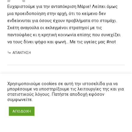
Ευχαριστούμε για την ανταπόκριση Μάριε! Λείπει όμως
μια προειδοποίηση στην αρχή, ότι το κείμενο δεν
ενδείκνυται για όσους έχουν προβλήματα στο στομάχι.
Σκέτη αναγούλα οι εκλεγμένοι στρατηγοί με τις
παντούφλες κι η κρητική κοινωνία επίσης που συνεχίζει
να τους δίνει ψήφο και φωνή… Με τις υγείες μας #not
ΑΠΆΝΤΗΣΗ
Παράθεμα:
Βίντεο: παρέμβαση Πρωτοβουλίας Κρήτης
Χρησιμοποιούμε cookies σε αυτή την ιστοσελίδα για να
ενάντια στις εξορύξεις υδρογονανθράκων στο συμβούλιο
μπορέσουμε να υποστηρίξουμε τις λειτουργίες της και για
της Περιφέρειας
στατιστικούς λόγους. Πατήστε αποδοχή εφόσον
συμφωνείτε.
ΑΠΟΔΟΧΗ
ΑΦΉΣΤΕ ΤΟ ΣΧΌΛΙΌ ΣΑΣ