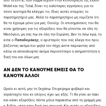
από τα ΕΛΠΕ, που συμμετέχουν στην κοινοπραξία της Exxon
Mobil και της Total, δίνει τις καλύτερες εγγυήσεις για το
πόσο αυστηρά θα ελέγχει τις ίδιες αυτές εταιρίες το
παρατηρητήριό μας. Αλλά το παρατηρητήριο μη νομίζετε ότι
θα το έχουμε μόνο για μας. Οοοόχι. Οι επισημάνσεις του θα
είναι χρήσιμες για τις εξορύξεις που θα γίνονται σε όλη τη
Μεσόγειο, μη σας πω σε όλη την Ευρώπη. Δεν το λέω εγώ, το
είπε ο
Παπαδεράκης
, ο αριστερός που σας έλεγα πιο πριν,
βάζοντας ακόμα πιο ψηλά τον πήχη ώστε περνώντας από
κάτω να αποκαλυφτεί ακόμα περισσότερο η ασημαντότητα η
δική του και όλων μας.
ΑΝ ΔΕΝ ΤΟ ΚΑΝΟΥΜΕ ΕΜΕΙΣ ΘΑ ΤΟ
ΚΑΝΟΥΝ ΑΛΛΟΙ
Ωραίο κι αυτό, μην το ξεχάσω. Επιχείρημα φοβερό και
ατράνταχτο που εν ολίγοις έχει ως εξής: Τί θα γίνει αν πάει
και κάνει εξορύξεις πέντε μίλια παρακάτω από τη γραμμή μας
η Λιβύη, μέσα στην δική της περιοχή; Και αυτές οι εξορύξεις