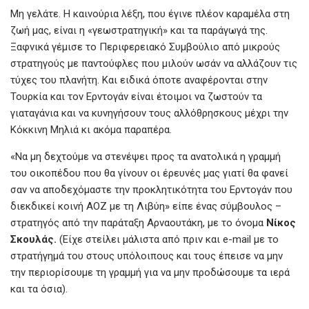
Μη γελάτε. Η καινούρια λέξη, που έγινε πλέον καραμέλα στη
ζωή μας, είναι η «γεωστρατηγική» και τα παράγωγά της.
Ξαφνικά γέμισε το Περιφερειακό Συμβούλιο από μικρούς
στρατηγούς με παντούφλες που μιλούν ωσάν να αλλάζουν τις
τύχες του πλανήτη. Και ειδικά όποτε αναφέρονται στην
Τουρκία και τον Ερντογάν είναι έτοιμοι να ζωστούν τα
γιαταγάνια και να κυνηγήσουν τους αλλόθρησκους μέχρι την
Κόκκινη Μηλιά κι ακόμα παραπέρα.
«Να μη δεχτούμε να στενέψει προς τα ανατολικά η γραμμή
του οικοπέδου που θα γίνουν οι έρευνές μας γιατί θα φανεί
σαν να αποδεχόμαστε την προκλητικότητα του Ερντογάν που
διεκδικεί κοινή ΑΟΖ με τη Λιβύη» είπε ένας σύμβουλος –
στρατηγός από την παράταξη Αρναουτάκη, με το όνομα
Νίκος
Σκουλάς.
(Είχε στείλει μάλιστα από πριν και e-mail με το
στρατήγημά του στους υπόλοιπους και τους έπεισε να μην
την περιορίσουμε τη γραμμή για να μην προδώσουμε τα ιερά
και τα όσια).