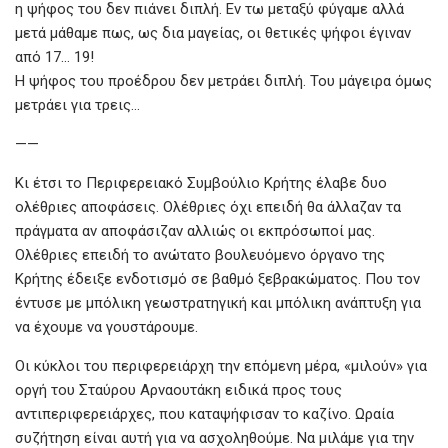
η ψήφος του δεν πιάνει διπλή. Εν τω μεταξύ φύγαμε αλλά
μετά μάθαμε πως, ως δια μαγείας, οι θετικές ψήφοι έγιναν
από 17… 19!
Η ψήφος του προέδρου δεν μετράει διπλή. Του μάγειρα όμως
μετράει για τρεις…
——
Κι έτσι το Περιφερειακό Συμβούλιο Κρήτης έλαβε δυο
ολέθριες αποφάσεις. Ολέθριες όχι επειδή θα άλλαζαν τα
πράγματα αν αποφάσιζαν αλλιώς οι εκπρόσωποί μας.
Ολέθριες επειδή το ανώτατο βουλευόμενο όργανο της
Κρήτης έδειξε ενδοτισμό σε βαθμό ξεβρακώματος. Που τον
έντυσε με μπόλικη γεωστρατηγική και μπόλικη ανάπτυξη για
να έχουμε να γουστάρουμε.
Οι κύκλοι του περιφερειάρχη την επόμενη μέρα, «μιλούν» για
οργή του Σταύρου Αρναουτάκη ειδικά προς τους
αντιπεριφερειάρχες, που καταψήφισαν το καζίνο. Ωραία
συζήτηση είναι αυτή για να ασχοληθούμε. Να μιλάμε για την