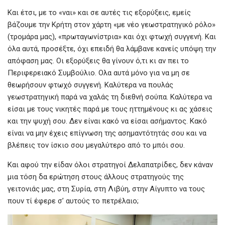
Και έτσι, με το «ναι» και σε αυτές τις εξορύξεις, εμείς
βάζουμε την Κρήτη στον χάρτη «με νέο γεωστρατηγικό ρόλο»
(τρομάρα μας), «πρωταγωνίστρια» και όχι φτωχή συγγενή. Και
όλα αυτά, προσέξτε, όχι επειδή θα λάμβανε κανείς υπόψη την
απόφαση μας. Οι εξορύξεις θα γίνουν ό,τι κι αν πει το
Περιφερειακό Συμβούλιο. Ολα αυτά μόνο για να μη σε
θεωρήσουν φτωχό συγγενή. Καλύτερα να πουλάς
γεωστρατηγική παρά να χαλάς τη διεθνή σούπα. Καλύτερα να
είσαι με τους νικητές παρά με τους ηττημένους κι ας χάσεις
και την ψυχή σου. Δεν είναι κακό να είσαι ασήμαντος. Κακό
είναι να μην έχεις επίγνωση της ασημαντότητάς σου και να
βλέπεις τον ίσκιο σου μεγαλύτερο από το μπόι σου.
Και αφού την είδαν όλοι στρατηγοί Δελαπατρίδες, δεν κάναν
μια τόση δα ερώτηση στους άλλους στρατηγούς της
γειτονιάς μας, στη Συρία, στη Λιβύη, στην Αίγυπτο να τους
πουν τί έφερε σ’ αυτούς το πετρέλαιο;