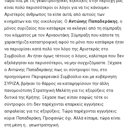
τώρα πια, με τις γεωστρατηγικές εξελίξεις στην περιοχή μας
είναι πολύ περισσότεροι οι λόγοι για να τις κάνουμε».
Αριστερός άνθρωπος τα είπε αυτά, από αυτούς των
κινημάτων και της οικολογίας. Ο
Αντώνης Παπαδεράκης
, ο
μόνος συριζαίος που κατάφερε να εκλεγεί από τη σύμπραξη
του κόμματος με τον Αρναουτάκη. Σύμπραξη που κάποτε τη
χαρακτήριζα καταστροφική αφού το μόνο που κατάφερε ήταν
να περιορίσει κατά πολύ τον λόγο της Αριστεράς στο
Συμβούλιο. Αν ήταν όμως τέτοιος ο λόγος, καλύτερα που δεν
εξελέγησαν και περισσότεροι, να μην συγχυζόμαστε. Ξέχασε
ο Αντώνης Παπαδεράκης πως οι σύντροφοί του, στο
προηγούμενο Περιφερειακό Συμβούλιο και με κυβέρνηση
ΣΥΡΙΖΑ, βρήκαν το θάρρος να καταψηφίσουν την άλλη
πανομοιότυπη Στρατηγική Μελέτη για τις εξορύξεις στα
δυτικά της Κρήτης. Ξέχασε πως είπαν σαφώς τότε οι
σύντροφοι ότι δεν παρέχονται επαρκείς εγγυήσεις
ασφαλείας για τις εξορύξεις. Τώρα παρέχονται εγγυήσεις
κύριε Παπαδεράκη; Προφανώς όχι. Αλλά είπαμε, τώρα είναι
στη μέση η… γεωστρατηγική.