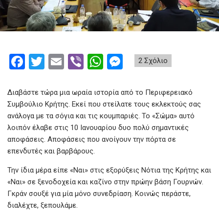
F
T
E
Vi
W
M
2 Σχόλιο
a
wi
m
b
h
es
ce
tt
ail
er
at
se
Διαβάστε τώρα μια ωραία ιστορία από το Περιφερειακό
b
er
s
n
Συμβούλιο Κρήτης. Εκεί που στείλατε τους εκλεκτούς σας
ανάλογα με τα σόγια και τις κουμπαριές. Το «Σώμα» αυτό
o
A
g
λοιπόν έλαβε στις 10 Ιανουαρίου δυο πολύ σημαντικές
o
p
er
αποφάσεις. Αποφάσεις που ανοίγουν την πόρτα σε
k
p
επενδυτές και βαρβάρους.
Την ίδια μέρα είπε «Ναι» στις εξορύξεις Νότια της Κρήτης και
«Ναι» σε ξενοδοχεία και καζίνο στην πρώην βάση Γουρνών.
Γκράν σουξέ για μία μόνο συνεδρίαση. Κοινώς περάστε,
διαλέχτε, ξεπουλάμε.