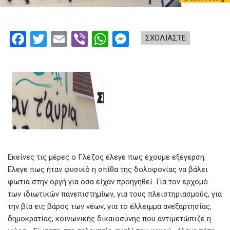
F
T
E
Vi
W
M
ΣΧΟΛΙΑΣΤΕ
a
wi
m
b
h
es
ce
tt
ail
er
at
se
b
er
s
n
o
A
g
o
p
er
k
p
Εκείνες τις μέρες ο Γλέζος έλεγε πως έχουμε εξέγερση.
Ελεγε πως ήταν φυσικό η σπίθα της δολοφονίας να βάλει
φωτιά στην οργή για όσα είχαν προηγηθεί. Για τον ερχομό
των ιδιωτικών πανεπιστημίων, για τους πλειστηριασμούς, για
την βία εις βάρος των νέων, για το έλλειμμα ανεξαρτησίας,
δημοκρατίας, κοινωνικής δικαιοσύνης που αντιμετώπιζε η