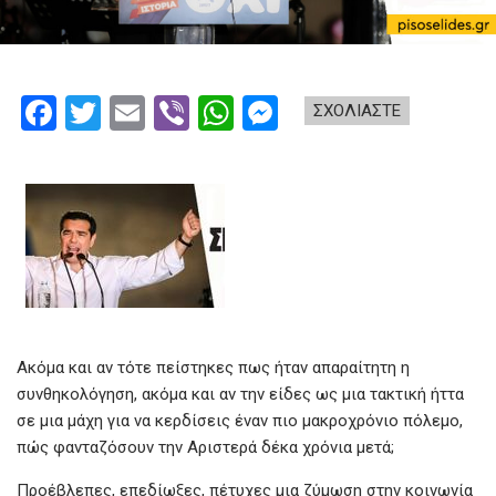
F
T
E
Vi
W
M
ΣΧΟΛΙΑΣΤΕ
a
wi
m
b
h
es
ce
tt
ail
er
at
se
b
er
s
n
o
A
g
o
p
er
k
p
Ακόμα και αν τότε πείστηκες πως ήταν απαραίτητη η
συνθηκολόγηση, ακόμα και αν την είδες ως μια τακτική ήττα
σε μια μάχη για να κερδίσεις έναν πιο μακροχρόνιο πόλεμο,
πώς φανταζόσουν την Αριστερά δέκα χρόνια μετά;
Προέβλεπες, επεδίωξες, πέτυχες μια ζύμωση στην κοινωνία