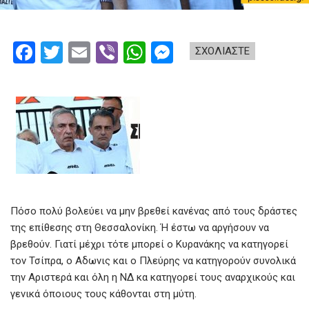
F
T
E
Vi
W
M
ΣΧΟΛΙΑΣΤΕ
a
wi
m
b
h
es
ce
tt
ail
er
at
se
b
er
s
n
o
A
g
o
p
er
k
p
Πόσο πολύ βολεύει να μην βρεθεί κανένας από τους δράστες
της επίθεσης στη Θεσσαλονίκη. Ή έστω να αργήσουν να
βρεθούν. Γιατί μέχρι τότε μπορεί ο Κυρανάκης να κατηγορεί
τον Τσίπρα, ο Αδωνις και ο Πλεύρης να κατηγορούν συνολικά
την Αριστερά και όλη η ΝΔ κα κατηγορεί τους αναρχικούς και
γενικά όποιους τους κάθονται στη μύτη.