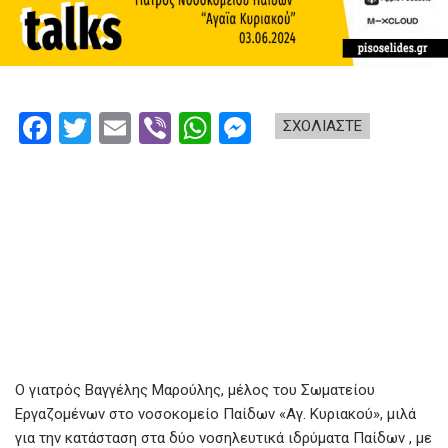
F
T
E
Vi
W
M
ΣΧΟΛΙΑΣΤΕ
a
wi
m
b
h
es
ce
tt
ail
er
at
se
b
er
s
n
o
A
g
o
p
er
k
p
Ο γιατρός Βαγγέλης Μαρούλης, μέλος του Σωματείου
Εργαζομένων στο νοσοκομείο Παίδων «Αγ. Κυριακού», μιλά
για την κατάσταση στα δύο νοσηλευτικά ιδρύματα Παίδων , με