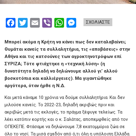
F
T
E
Vi
W
M
ΣΧΟΛΙΑΣΤΕ
a
wi
m
b
h
es
ce
tt
ail
er
at
se
Μπορεί ακόμα η Κρήτη να κάνει πως δεν καταλαβαίνει;
b
er
s
n
Θυμάται κανείς τα συλλαλητήρια, τις «αποβάσεις» στην
Αθήνα και τις κατσούνες των αγροκτηνοτρόφων επί
o
A
g
ΣΥΡΙΖΑ; Τότε φτιάχτηκε η «τεχνική λύση» (η
o
p
er
δυνατότητα δηλαδή να δηλώνουμε αλλού γι’ αλλού
k
p
βοσκοτόπια και καλλιέργειες). Μα γιγαντώθηκε
αργότερα, όταν ήρθε η Ν.Δ.
Και μετά κάναμε 10 χρόνια να δούμε συλλαλητήρια. Και δεν
μιλούσε κανείς. Το 2022-23, δηλαδή ακριβώς πριν και
ακριβώς μετά τις εκλογές, το πράγμα ξέφυγε τελείως. Τα
λέει κατόπιν εορτής και ο κ. Σαλάτας, αποπεμφθείς από τον
ΟΠΕΚΕΠΕ. Φτάσαμε να δηλώνουμε 7,8 εκατομμύρια ζώα σε
όλο το νησί. Τα μισά σχεδόν από ό,τι όλη η υπόλοιπη Ελλάδα.