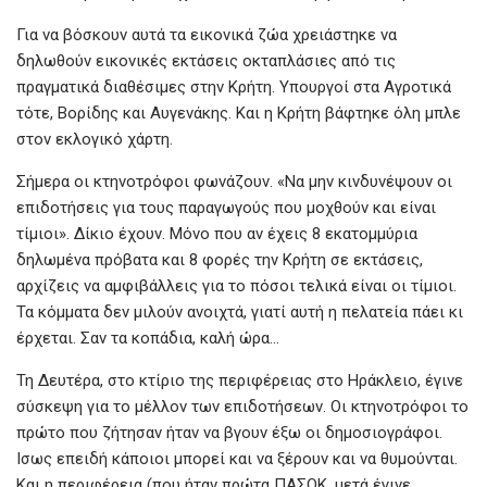
Για να βόσκουν αυτά τα εικονικά ζώα χρειάστηκε να
δηλωθούν εικονικές εκτάσεις οκταπλάσιες από τις
πραγματικά διαθέσιμες στην Κρήτη. Υπουργοί στα Αγροτικά
τότε, Βορίδης και Αυγενάκης. Και η Κρήτη βάφτηκε όλη μπλε
στον εκλογικό χάρτη.
Σήμερα οι κτηνοτρόφοι φωνάζουν. «Να μην κινδυνέψουν οι
επιδοτήσεις για τους παραγωγούς που μοχθούν και είναι
τίμιοι». Δίκιο έχουν. Μόνο που αν έχεις 8 εκατομμύρια
δηλωμένα πρόβατα και 8 φορές την Κρήτη σε εκτάσεις,
αρχίζεις να αμφιβάλλεις για το πόσοι τελικά είναι οι τίμιοι.
Τα κόμματα δεν μιλούν ανοιχτά, γιατί αυτή η πελατεία πάει κι
έρχεται. Σαν τα κοπάδια, καλή ώρα…
Τη Δευτέρα, στο κτίριο της περιφέρειας στο Ηράκλειο, έγινε
σύσκεψη για το μέλλον των επιδοτήσεων. Οι κτηνοτρόφοι το
πρώτο που ζήτησαν ήταν να βγουν έξω οι δημοσιογράφοι.
Ισως επειδή κάποιοι μπορεί και να ξέρουν και να θυμούνται.
Και η περιφέρεια (που ήταν πρώτα ΠΑΣΟΚ, μετά έγινε