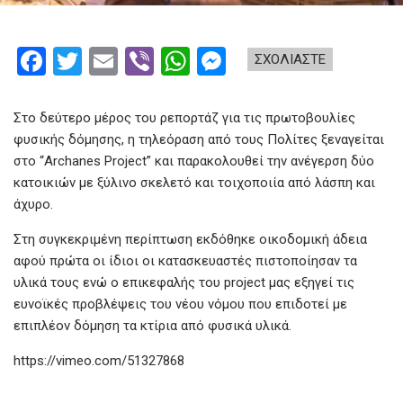
F
T
E
Vi
W
M
ΣΧΟΛΙΑΣΤΕ
a
wi
m
b
h
es
ce
tt
ail
er
at
se
Στο δεύτερο μέρος του ρεπορτάζ για τις πρωτοβουλίες
b
er
s
n
φυσικής δόμησης, η τηλεόραση από τους Πολίτες ξεναγείται
στο “Archanes Project” και παρακολουθεί την ανέγερση δύο
o
A
g
κατοικιών με ξύλινο σκελετό και τοιχοποιία από λάσπη και
o
p
er
άχυρο.
k
p
Στη συγκεκριμένη περίπτωση εκδόθηκε οικοδομική άδεια
αφού πρώτα οι ίδιοι οι κατασκευαστές πιστοποίησαν τα
υλικά τους ενώ ο επικεφαλής του project μας εξηγεί τις
ευνοϊκές προβλέψεις του νέου νόμου που επιδοτεί με
επιπλέον δόμηση τα κτίρια από φυσικά υλικά.
https://vimeo.com/51327868