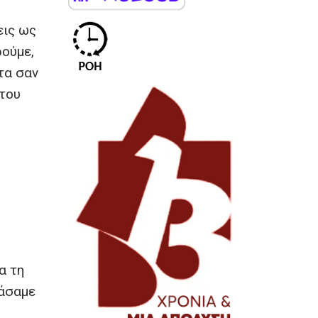
εις ως
ρούμε,
τα σαν
 του
α τη
τάσαμε