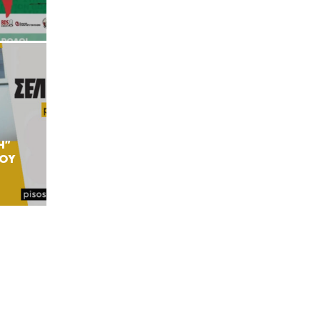
Η”
ΕΟΥ