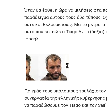
a
wi
m
b
h
es
ce
tt
ail
er
at
se
Όταν θα έρθει η ώρα να μιλήσεις στα πα
b
er
s
n
παράδειγμα αυτούς τους δύο τύπους. Ό
o
A
g
ούτε και θέλουμε ίσως. Μα το μέτρο τ
o
p
er
αυτό που έστειλε ο Tiago Avilla (δεξιά
k
p
Ισραήλ.
Για εμάς τους υπόλοιπους τουλάχιστον
συνεργασία της ελληνικής κυβέρνησης 
να παραδώσουμε τον Tiago και τον Saif