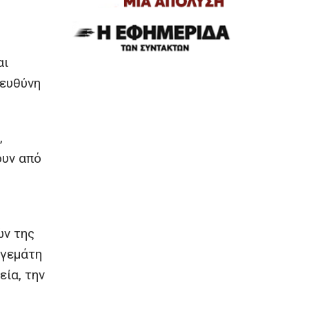
αι
 ευθύνη
,
ουν από
ών της
 γεμάτη
εία, την