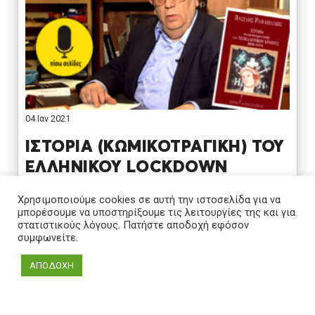
04 Ιαν 2021
ΙΣΤΟΡΙΑ (ΚΩΜΙΚΟΤΡΑΓΙΚΗ) ΤΟΥ
ΕΛΛΗΝΙΚΟΥ LOCKDOWN
Επιστρέφοντας από… Ντουμπάι, ανοίγουμε το 2021 με
Χρησιμοποιούμε cookies σε αυτή την ιστοσελίδα για να
μπορέσουμε να υποστηρίξουμε τις λειτουργίες της και για
Βασίλη Ραφαηλίδη, τώρα που ο Αδωνις μας καλεί να
στατιστικούς λόγους. Πατήστε αποδοχή εφόσον
μην ρωτάμε πολλά για τον κορονοϊό αφού φέτος
συμφωνείτε.
γιορτάζουμε
ΑΠΟΔΟΧΗ