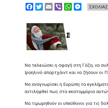
F
T
E
Vi
W
M
ΣΧΟΛΙΑΣ
a
wi
m
b
h
es
ce
tt
ail
er
at
se
b
er
s
n
o
A
g
o
p
er
k
p
Να τελειώσει η σφαγή στη Γάζα, να συλ
Ιραηλινό απαρτχάιντ και να ζήσουν οι Π
Να αναγνωρίσει η Ευρώπη τα εγκλήματα 
αντιληφθεί πως στα εκατομμύρια αυτών
Να τιμωρηθούν οι υπεύθυνοι για τις δ