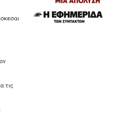
ίσκεσαι
ον
α τις
ς