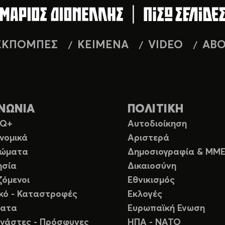
ΕΚΠΟΜΠΕΣ
ΚΕΙΜΕΝΑ
VIDEO
AB
ΝΩΝΙΑ
ΠΟΛΙΤΙΚΗ
TQ+
Αυτοδιοίκηση
νομικά
Αριστερά
ιώματα
Δημοσιογραφία & ΜΜ
ησία
Δικαιοσύνη
ζόμενοι
Εθνικισμός
ικό - Καταστροφές
Εκλογές
ματα
Ευρωπαϊκή Ενωση
νάστες - Πρόσφυγες
ΗΠΑ - ΝΑΤΟ