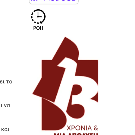
ει το
ι να
 και