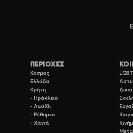
ΠΕΡΙΟΧΕΣ
ΚΟΙ
Κόσμος
LGB
Ελλάδα
Αστυ
Κρήτη
Δικα
- Ηράκλειο
Εκκλ
- Λασίθι
Εργα
- Ρέθυμνο
Καιρ
- Χανιά
Κινή
Μετα