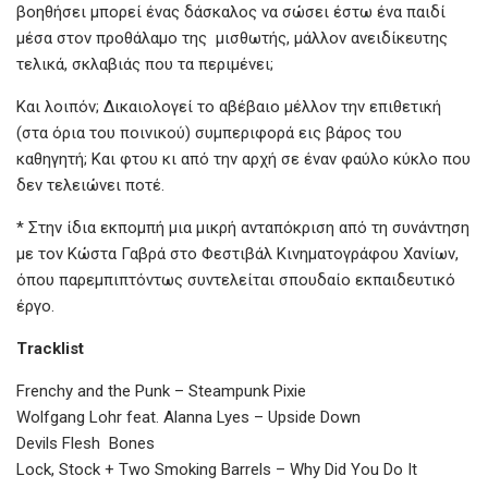
βοηθήσει μπορεί ένας δάσκαλος να σώσει έστω ένα παιδί
μέσα στον προθάλαμο της μισθωτής, μάλλον ανειδίκευτης
τελικά, σκλαβιάς που τα περιμένει;
Και λοιπόν; Δικαιολογεί το αβέβαιο μέλλον την επιθετική
(στα όρια του ποινικού) συμπεριφορά εις βάρος του
καθηγητή; Και φτου κι από την αρχή σε έναν φαύλο κύκλο που
δεν τελειώνει ποτέ.
* Στην ίδια εκπομπή μια μικρή ανταπόκριση από τη συνάντηση
με τον Κώστα Γαβρά στο Φεστιβάλ Κινηματογράφου Χανίων,
όπου παρεμπιπτόντως συντελείται σπουδαίο εκπαιδευτικό
έργο.
Tracklist
Frenchy and the Punk – Steampunk Pixie
Wolfgang Lohr feat. Alanna Lyes – Upside Down
Devils Flesh Bones
Lock, Stock + Two Smoking Barrels – Why Did You Do It