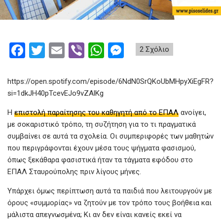
F
T
E
Vi
W
M
2 Σχόλιο
a
wi
m
b
h
es
ce
tt
ail
er
at
se
https://open.spotify.com/episode/6NdN0SrQKoUbMHpyXiEgFR?
b
er
s
n
si=1dkJH40pTcevEJo9vZAlKg
o
A
g
Η
επιστολή παραίτησης του καθηγητή από το ΕΠΑΛ
ανοίγει,
με σοκαριστικό τρόπο, τη συζήτηση για το τι πραγματικά
o
p
er
συμβαίνει σε αυτά τα σχολεία. Οι συμπεριφορές των μαθητών
k
p
που περιγράφονται έχουν μέσα τους ψήγματα φασισμού,
όπως ξεκάθαρα φασιστικά ήταν τα τάγματα εφόδου στο
ΕΠΑΛ Σταυρούπολης πριν λίγους μήνες.
Υπάρχει όμως περίπτωση αυτά τα παιδιά που λειτουργούν με
όρους «συμμορίας» να ζητούν με τον τρόπο τους βοήθεια και
μάλιστα απεγνωσμένα; Κι αν δεν είναι κανείς εκεί να