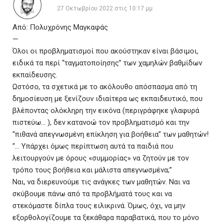
27 Οκτωβρίου 2022 στις 10:17 μμ
Από: Πολυχρόνης Μαγκαφάς
—
Όλοι οι προβληματισμοί που ακούστηκαν είναι βάσιμοι,
ειδικά τα περί “ταγματοποίησης” των χαμηλών βαθμίδων
εκπαίδευσης.
Ωστόσο, τα σχετικά με το ακόλουθο απόσπασμα από τη
δημοσίευση με ξενίζουν ιδιαίτερα ως εκπαιδευτικό, που
βλέποντας ολόκληρη την εικόνα (περιγράφηκε γλαφυρά
πιστεύω… ), δεν κατανοώ τον προβληματισμό και την
“πιθανά απεγνωσμένη επίκληση για βοήθεια” των μαθητών!
“… Υπάρχει όμως περίπτωση αυτά τα παιδιά που
λειτουργούν με όρους «συμμορίας» να ζητούν με τον
τρόπο τους βοήθεια και μάλιστα απεγνωσμένα;”
Ναι, να διερευνούμε τις ανάγκες των μαθητών. Ναι να
σκύβουμε πάνω από τα προβλήματά τους και να
στεκόμαστε δίπλα τους ειλικρινά. Όμως, όχι, να μην
εξορθολογίζουμε τα ξεκάθαρα παραβατικά, που το μόνο