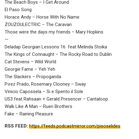
The Beach Boys – I Get Around
El Paso Song
Horace Andy – Horse With No Name
ZOUZOULECTRIC – The Caravan
Those were the days my friends – Mary Hopkins
—
Deladap Georgian Lessons 16 feat Melinda Stoika
The Kings of Connaught – The Rocky Road to Dublin
Cat Stevens – Wild World
Georgie Fame – Yeh Yeh
The Slackers – Propoganda
Pιrez Prado, Rosemary Clooney – Sway
Vinicio Capossela – Si e Spento il Sole
US3 feat Rahsaan + Gerald Presencer – Cantaloop
Walk Like A Man – Ruen Brothers
Fake – Raining Pleasure
RSS FEED:
https://feeds.podcastmirror.com/pisoselides