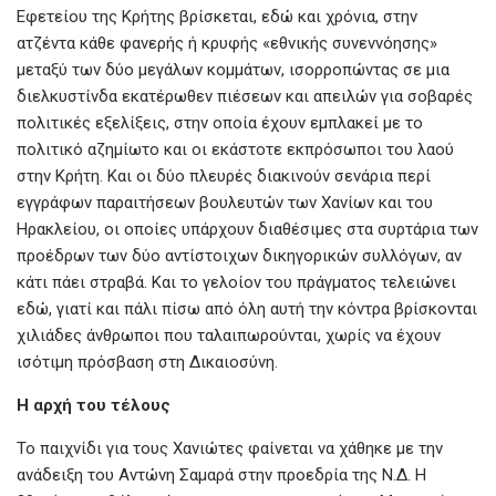
Εφετείου της Κρήτης βρίσκεται, εδώ και χρόνια, στην
ατζέντα κάθε φανερής ή κρυφής «εθνικής συνεννόησης»
μεταξύ των δύο μεγάλων κομμάτων, ισορροπώντας σε μια
διελκυστίνδα εκατέρωθεν πιέσεων και απειλών για σοβαρές
πολιτικές εξελίξεις, στην οποία έχουν εμπλακεί με το
πολιτικό αζημίωτο και οι εκάστοτε εκπρόσωποι του λαού
στην Κρήτη. Και οι δύο πλευρές διακινούν σενάρια περί
εγγράφων παραιτήσεων βουλευτών των Χανίων και του
Ηρακλείου, οι οποίες υπάρχουν διαθέσιμες στα συρτάρια των
προέδρων των δύο αντίστοιχων δικηγορικών συλλόγων, αν
κάτι πάει στραβά. Και το γελοίον του πράγματος τελειώνει
εδώ, γιατί και πάλι πίσω από όλη αυτή την κόντρα βρίσκονται
χιλιάδες άνθρωποι που ταλαιπωρούνται, χωρίς να έχουν
ισότιμη πρόσβαση στη Δικαιοσύνη.
Η αρχή του τέλους
Το παιχνίδι για τους Χανιώτες φαίνεται να χάθηκε με την
ανάδειξη του Αντώνη Σαμαρά στην προεδρία της Ν.Δ. Η