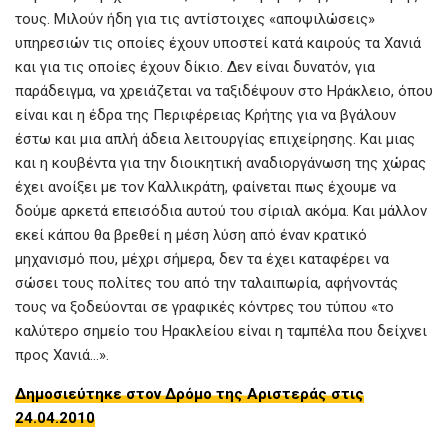
τους. Μιλούν ήδη για τις αντίστοιχες «αποψιλώσεις»
υπηρεσιών τις οποίες έχουν υποστεί κατά καιρούς τα Χανιά
και για τις οποίες έχουν δίκιο. Δεν είναι δυνατόν, για
παράδειγμα, να χρειάζεται να ταξιδέψουν στο Ηράκλειο, όπου
είναι και η έδρα της Περιφέρειας Κρήτης για να βγάλουν
έστω και μια απλή άδεια λειτουργίας επιχείρησης. Και μιας
και η κουβέντα για την διοικητική αναδιοργάνωση της χώρας
έχει ανοίξει με τον Καλλικράτη, φαίνεται πως έχουμε να
δούμε αρκετά επεισόδια αυτού του σίριαλ ακόμα. Και μάλλον
εκεί κάπου θα βρεθεί η μέση λύση από έναν κρατικό
μηχανισμό που, μέχρι σήμερα, δεν τα έχει καταφέρει να
σώσει τους πολίτες του από την ταλαιπωρία, αφήνοντάς
τους να ξοδεύονται σε γραφικές κόντρες του τύπου «το
καλύτερο σημείο του Ηρακλείου είναι η ταμπέλα που δείχνει
προς Χανιά…».
Δημοσιεύτηκε στον Δρόμο της Αριστεράς στις
24.04.2010