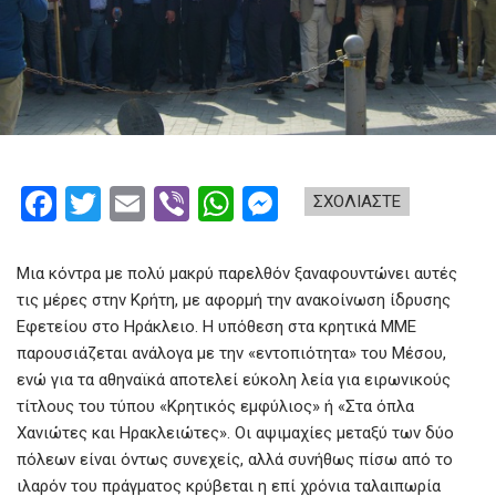
F
T
E
Vi
W
M
ΣΧΟΛΙΑΣΤΕ
a
wi
m
b
h
es
ce
tt
ail
er
at
se
Μια κόντρα με πολύ μακρύ παρελθόν ξαναφουντώνει αυτές
b
er
s
n
τις μέρες στην Κρήτη, με αφορμή την ανακοίνωση ίδρυσης
Εφετείου στο Ηράκλειο. Η υπόθεση στα κρητικά ΜΜΕ
o
A
g
παρουσιάζεται ανάλογα με την «εντοπιότητα» του Mέσου,
o
p
er
ενώ για τα αθηναϊκά αποτελεί εύκολη λεία για ειρωνικούς
k
p
τίτλους του τύπου «Κρητικός εμφύλιος» ή «Στα όπλα
Χανιώτες και Ηρακλειώτες». Οι αψιμαχίες μεταξύ των δύο
πόλεων είναι όντως συνεχείς, αλλά συνήθως πίσω από το
ιλαρόν του πράγματος κρύβεται η επί χρόνια ταλαιπωρία