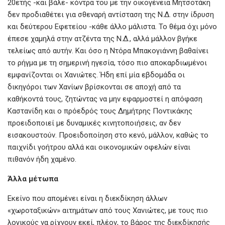
20ετής -και βάλε- κόντρα του με την οικογένεια Μητσοτάκη
δεν προδιαθέτει για σθεναρή αντίσταση της Ν.Δ. στην ίδρυση
και δεύτερου Εφετείου -κάθε άλλο μάλιστα. Το θέμα όχι μόνο
έπεσε χαμηλά στην ατζέντα της Ν.Δ., αλλά μάλλον βγήκε
τελείως από αυτήν. Και όσο η Ντόρα Μπακογιάννη βαθαίνει
το ρήγμα με τη σημερινή ηγεσία, τόσο πιο αποκαρδιωμένοι
εμφανίζονται οι Χανιώτες. Ήδη επί μία εβδομάδα οι
δικηγόροι των Χανίων βρίσκονται σε αποχή από τα
καθήκοντά τους, ζητώντας να μην εφαρμοστεί η απόφαση
Καστανίδη και ο πρόεδρός τους Δημήτρης Ποντικάκης
προειδοποιεί με δυναμικές κινητοποιήσεις, αν δεν
εισακουστούν. Προειδοποίηση στο κενό, μάλλον, καθώς το
παιχνίδι γοήτρου αλλά και οικονομικών οφελών είναι
πιθανόν ήδη χαμένο.
Άλλα μέτωπα
Εκείνο που απομένει είναι η διεκδίκηση άλλων
«χωροταξικών» αιτημάτων από τους Χανιώτες, με τους πιο
λογικούς να ρίχνουν εκεί, πλέον, το βάρος της διεκδίκησής