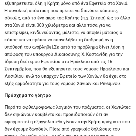
εξυπηρετείται όλη η Κρήτη μόνο από ένα Εφετείο στα Χανιά.
Η συνολική απόσταση που πρέπει να διανύσει κάποιος,
οδικώς, από το ένα άκρο της Κρήτης (π.χ. Σητεία) ώς το άλλο
στα Χανιά είναι 300 χιλιόμετρα και άλλα τόσα για να
επιστρέψει, κινδυνεύοντας, μάλιστα, να αποβεί μάταιος ο
κόπος και να πρέπει να επαναλάβει τη διαδρομή αν η
υπόθεσή του αναβληθεί.Σε αυτό το πρόβλημα δίνει λύση η
απόφαση του υπουργού Δικαιοσύνης Χ. Καστανίδη για την
ίδρυση δεύτερου Εφετείου στο Ηράκλειο από τις 16
Σεπτεμβρίου, που θα εξυπηρετεί τους νομούς Ηρακλείου και
Λασιθίου, ενώ το υπάρχον Εφετείο των Χανίων θα έχει στο
εξής αρμοδιότητα για τους νομούς Χανίων και Ρεθύμνου.
Πρόσχημα το γόητρο
Παρά το οφθαλμοφανώς λογικόν του πράγματος, οι Χανιώτες
δεν σηκώνουν κουβέντα και προειδοποιούν ότι αν
εφαρμοστεί η εξαγγελία «θα γίνουν στην Κρήτη πράγματα που
δεν έχουμε ξαναδεί». Πίσω από γραφικές δηλώσεις του