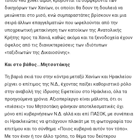
τύπου «θα χυθεί αίμα», κρύβονται τα συμφέροντα των
δικηγόρων των Χανίων, οι οποίοι θα δουν τη δουλειά να
μειώνεται στο μισό, ενώ συμπαραστάτες βρίσκουν και μια
σειρά άλλων επαγγελματιών που ωφελούνται από την
υποχρεωτική μετακίνηση των κατοίκων της Ανατολικής
Κρήτης προς τα Χανιά, καθώς ακόμα και τα ξενοδοχεία έχουν
όφελος από τις διανυκτερεύσεις των ιδιότυπων
«ταξιδιωτών της Δικαιοσύνης».
Και στο βάθος…Μητσοτάκης
Τη βαριά σκιά του στην κόντρα μεταξύ Χανίων και Ηρακλείου
ρίχνει ο επίτιμος της Ν.Δ., έχοντας παίξει καθοριστικό ρόλο
στην αναβολή της ίδρυσης Εφετείου στο Ηράκλειο, όλα τα
προηγούμενα χρόνια. Αξιοπερίεργο είναι μάλιστα, ότι οι
«πιέσεις» του Μητσοτάκη φάνηκαν αποτελεσματικές όχι
μόνο επί κυβερνήσεων Ν.Δ. αλλά και επί ΠΑΣΟΚ, με συνέπεια
οι Ηρακλειώτες να φτιάχνουν πλακάτ με τη φωτογραφία του
επιτίμου και το σύνθημα: «Ποιος κυβερνά αυτόν τον τόπο».
Με τον έναν ή τον άλλο τρόπο, το θέμα του δεύτερου