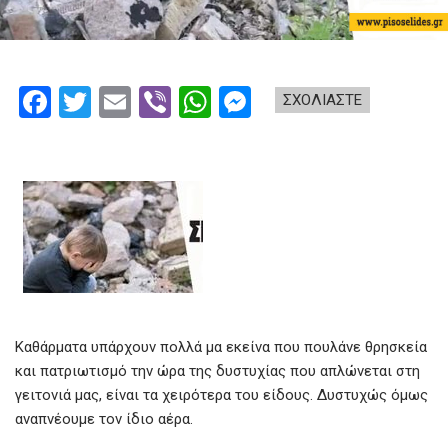
F
T
E
Vi
W
M
ΣΧΟΛΙΑΣΤΕ
a
wi
m
b
h
es
ce
tt
ail
er
at
se
b
er
s
n
o
A
g
o
p
er
k
p
Καθάρματα υπάρχουν πολλά μα εκείνα που πουλάνε θρησκεία
και πατριωτισμό την ώρα της δυστυχίας που απλώνεται στη
γειτονιά μας, είναι τα χειρότερα του είδους. Δυστυχώς όμως
αναπνέουμε τον ίδιο αέρα.