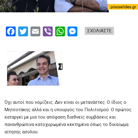
F
T
E
Vi
W
M
ΣΧΟΛΙΑΣΤΕ
a
wi
m
b
h
es
ce
tt
ail
er
at
se
b
er
s
n
o
A
g
o
p
er
k
p
Όχι αυτοί που νομίζεις. Δεν είναι οι μετανάστες. Ο ίδιος ο
Μητσοτάκης αλλά και η υπουργός του Πολιτισμού. Ο πρώτος
καταργεί με μια του απόφαση διεθνείς συμβάσεις και
πανανθρώπινα κατοχυρωμένα κεκτημένα όπως το δικαίωμα
αίτησης ασύλου.