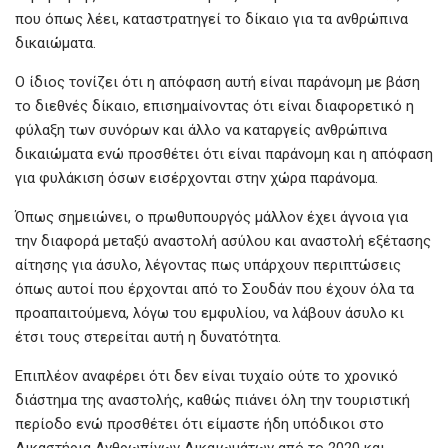
που όπως λέει, καταστρατηγεί το δίκαιο για τα ανθρώπινα
δικαιώματα.
Ο ίδιος τονίζει ότι η απόφαση αυτή είναι παράνομη με βάση
το διεθνές δίκαιο, επισημαίνοντας ότι είναι διαφορετικό η
φύλαξη των συνόρων και άλλο να καταργείς ανθρώπινα
δικαιώματα ενώ προσθέτει ότι είναι παράνομη και η απόφαση
για φυλάκιση όσων εισέρχονται στην χώρα παράνομα.
Όπως σημειώνει, ο πρωθυπουργός μάλλον έχει άγνοια για
την διαφορά μεταξύ αναστολή ασύλου και αναστολή εξέτασης
αίτησης για άσυλο, λέγοντας πως υπάρχουν περιπτώσεις
όπως αυτοί που έρχονται από το Σουδάν που έχουν όλα τα
προαπαιτούμενα, λόγω του εμφυλίου, να λάβουν άσυλο κι
έτσι τους στερείται αυτή η δυνατότητα.
Επιπλέον αναφέρει ότι δεν είναι τυχαίο ούτε το χρονικό
διάστημα της αναστολής, καθώς πιάνει όλη την τουριστική
περίοδο ενώ προσθέτει ότι είμαστε ήδη υπόδικοι στο
Δικαστήρια Ανθρωπίνων Δικαιωμάτων από το 2020 και