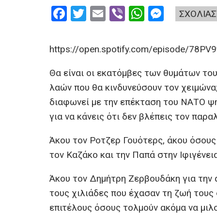
F
T
E
Vi
W
M
ΣΧΟΛΙΑΣ
a
wi
m
b
h
es
ce
tt
ail
er
at
se
https://open.spotify.com/episode/7
b
er
s
n
o
A
g
Θα είναι οι εκατόμβες των θυμάτων του
λαών που θα κινδυνεύσουν τον χειμώνα;
o
p
er
διαφωνεί με την επέκταση του ΝΑΤΟ ψ
k
p
για να κάνεις ότι δεν βλέπεις τον παρα
Άκου τον Ροτζερ Γουότερς, άκου όσους 
τον Καζάκο και την Παπά στην Ιφιγένεια
Άκου τον Δημήτρη Ζερβουδάκη για την 
τους χιλιάδες που έχασαν τη ζωή τους
επιτέλους όσους τολμούν ακόμα να μιλ