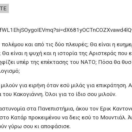
ΤΕ
8PV9fWL1EhjSOygoIEVmq?si=dX681yOCTnCOZXvawd4l
 πολέμου και από τις δύο πλευρές; Θα είναι η ευημ
 Θα είναι η ψυχή και η ιστορία της Αριστεράς που 
ηφίζει υπέρ της επέκτασης του ΝΑΤΟ; Πόσα θα θυσ
λογισμό;
μιλούν για ειρήνη όταν εσύ μιλάς για επικράτηση. 
 του Κακογιάννη. Όλοι για το ίδιο σου μιλούν.
αστυνομία στα Πανεπιστήμια, άκου τον Ερικ Καντον
 στο Κατάρ προκειμένου να δεις εσύ το Μουντιάλ. 
ούν γύρω σου κι αποφάσισε.