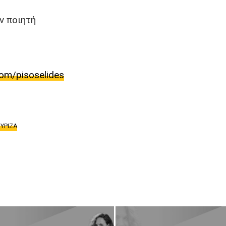
ν ποιητή
com/pisoselides
ΥΡΙΖΑ