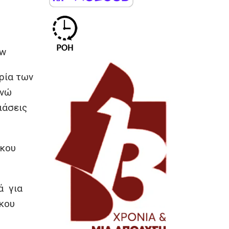
Qw
ερία των
ενώ
ιάσεις
Ακου
ά για
Άκου