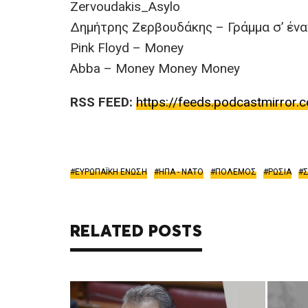
Zervoudakis_Asylo
Δημήτρης Ζερβουδάκης – Γράμμα σ’ ένα
Pink Floyd – Money
Abba – Money Money Money
RSS FEED:
https://feeds.podcastmirror.
ΕΥΡΩΠΑΪΚΗ ΕΝΩΣΗ
ΗΠΑ - ΝΑΤΟ
ΠΟΛΕΜΟΣ
ΡΩΣΙΑ
Σ
RELATED POSTS