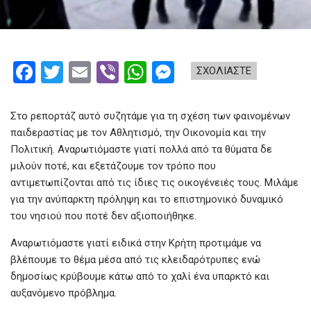
F
T
E
Vi
W
M
ΣΧΟΛΙΑΣΤΕ
a
wi
m
b
h
es
ce
tt
ail
er
at
se
Στο ρεπορτάζ αυτό συζητάμε για τη σχέση των φαινομένων
b
er
s
n
παιδεραστίας με τον Αθλητισμό, την Οικονομία και την
Πολιτική. Αναρωτιόμαστε γιατί πολλά από τα θύματα δε
o
A
g
μιλούν ποτέ, και εξετάζουμε τον τρόπο που
o
p
er
αντιμετωπίζονται από τις ίδιες τις οικογένειές τους. Μιλάμε
k
p
για την ανύπαρκτη πρόληψη και το επιστημονικό δυναμικό
του νησιού που ποτέ δεν αξιοποιήθηκε.
Αναρωτιόμαστε γιατί ειδικά στην Κρήτη προτιμάμε να
βλέπουμε το θέμα μέσα από τις κλειδαρότρυπες ενώ
δημοσίως κρύβουμε κάτω από το χαλί ένα υπαρκτό και
αυξανόμενο πρόβλημα.