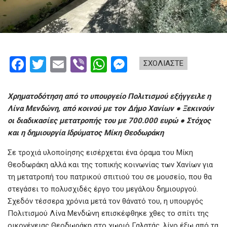
F
T
E
Vi
W
M
ΣΧΟΛΙΑΣΤΕ
a
wi
m
b
h
es
ce
tt
ail
er
at
se
Χρηματοδότηση από το υπουργείο Πολιτισμού εξήγγειλε η
b
er
s
n
Λίνα Μενδώνη, από κοινού με τον Δήμο Χανίων ● Ξεκινούν
οι διαδικασίες μετατροπής του με 700.000 ευρώ ● Στόχος
o
A
g
και η δημιουργία Ιδρύματος Μίκη Θεοδωράκη
o
p
er
Σε τροχιά υλοποίησης εισέρχεται ένα όραμα του Μίκη
k
p
Θεοδωράκη αλλά και της τοπικής κοινωνίας των Χανίων για
τη μετατροπή του πατρικού σπιτιού του σε μουσείο, που θα
στεγάσει το πολυσχιδές έργο του μεγάλου δημιουργού.
Σχεδόν τέσσερα χρόνια μετά τον θάνατό του, η υπουργός
Πολιτισμού Λίνα Μενδώνη επισκέφθηκε χθες το σπίτι της
οικογένειας Θεοδωράκη στο χωριό Γαλατάς, λίγο έξω από τα