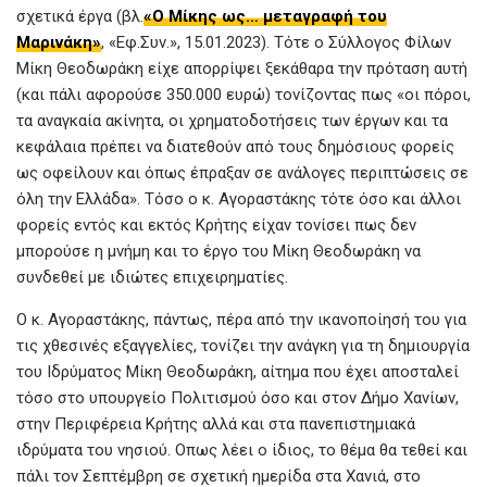
σχετικά έργα (βλ.
«Ο Μίκης ως… μεταγραφή του
Μαρινάκη»
, «Εφ.Συν.», 15.01.2023). Τότε ο Σύλλογος Φίλων
Μίκη Θεοδωράκη είχε απορρίψει ξεκάθαρα την πρόταση αυτή
(και πάλι αφορούσε 350.000 ευρώ) τονίζοντας πως «οι πόροι,
τα αναγκαία ακίνητα, οι χρηματοδοτήσεις των έργων και τα
κεφάλαια πρέπει να διατεθούν από τους δημόσιους φορείς
ως οφείλουν και όπως έπραξαν σε ανάλογες περιπτώσεις σε
όλη την Ελλάδα». Τόσο ο κ. Αγοραστάκης τότε όσο και άλλοι
φορείς εντός και εκτός Κρήτης είχαν τονίσει πως δεν
μπορούσε η μνήμη και το έργο του Μίκη Θεοδωράκη να
συνδεθεί με ιδιώτες επιχειρηματίες.
Ο κ. Αγοραστάκης, πάντως, πέρα από την ικανοποίησή του για
τις χθεσινές εξαγγελίες, τονίζει την ανάγκη για τη δημιουργία
του Ιδρύματος Μίκη Θεοδωράκη, αίτημα που έχει αποσταλεί
τόσο στο υπουργείο Πολιτισμού όσο και στον Δήμο Χανίων,
στην Περιφέρεια Κρήτης αλλά και στα πανεπιστημιακά
ιδρύματα του νησιού. Οπως λέει ο ίδιος, το θέμα θα τεθεί και
πάλι τον Σεπτέμβρη σε σχετική ημερίδα στα Χανιά, στο