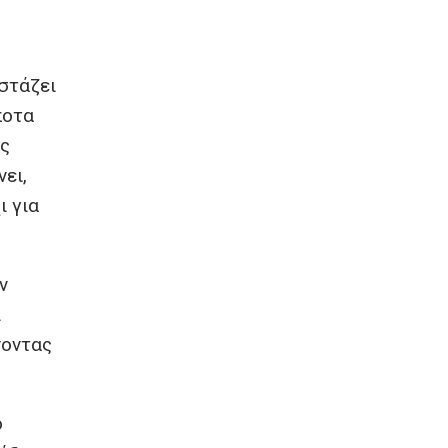
στάζει
ποτα
άς
ει,
ι για
ν
ι
νοντας
ό