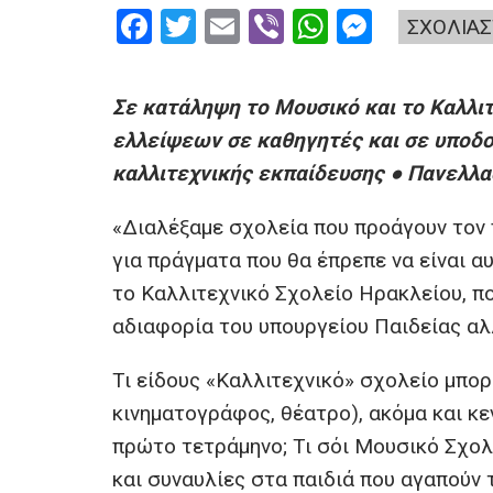
F
T
E
Vi
W
M
ΣΧΟΛΙΑΣ
a
wi
m
b
h
es
ce
tt
ail
er
at
se
Σε κατάληψη το Μουσικό και το Καλλι
b
er
s
n
ελλείψεων σε καθηγητές και σε υποδο
o
A
g
καλλιτεχνικής εκπαίδευσης ● Πανελλα
o
p
er
«Διαλέξαμε σχολεία που προάγουν τον 
k
p
για πράγματα που θα έπρεπε να είναι α
το Καλλιτεχνικό Σχολείο Ηρακλείου, πο
αδιαφορία του υπουργείου Παιδείας αλ
Τι είδους «Καλλιτεχνικό» σχολείο μπορ
κινηματογράφος, θέατρο), ακόμα και κ
πρώτο τετράμηνο; Τι σόι Μουσικό Σχολ
και συναυλίες στα παιδιά που αγαπούν τ