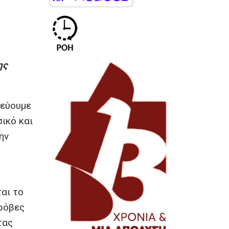
ης
λεύουμε
ικό και
ην
αι το
πρόβες
τας