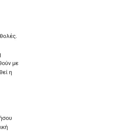
 θολές.
.
η
θούν με
θεί η
νήσου
ική