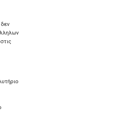
 δεν
άλληλων
 στις
λυτήριο
ο