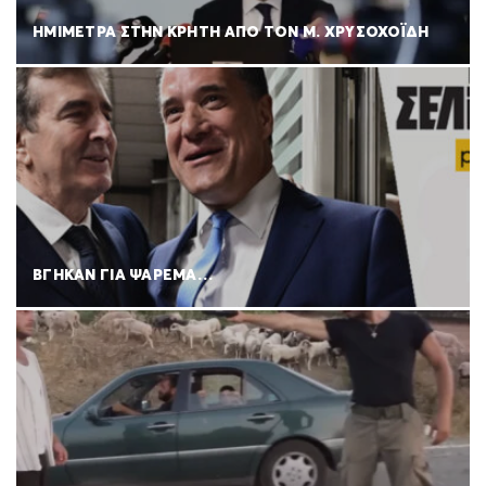
ΗΜΙΜΕΤΡΑ ΣΤΗΝ ΚΡΗΤΗ ΑΠΌ ΤΟΝ Μ. ΧΡΥΣΟΧΟΪΔΗ
ΒΓΗΚΑΝ ΓΙΑ ΨΑΡΕΜΑ…