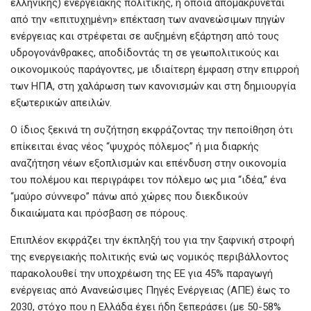
ελληνικής) ενεργειακής πολιτικής, η οποία απομακρύνεται
από την «επιτυχημένη» επέκταση των ανανεώσιμων πηγών
ενέργειας και στρέφεται σε αυξημένη εξάρτηση από τους
υδρογονάνθρακες, αποδίδοντάς τη σε γεωπολιτικούς και
οικονομικούς παράγοντες, με ιδιαίτερη έμφαση στην επιρροή
των ΗΠΑ, στη χαλάρωση των κανονισμών και στη δημιουργία
εξωτερικών απειλών.
Ο ίδιος ξεκινά τη συζήτηση εκφράζοντας την πεποίθηση ότι
επίκειται ένας νέος “ψυχρός πόλεμος” ή μια διαρκής
αναζήτηση νέων εξοπλισμών και επένδυση στην οικονομία
του πολέμου και περιγράφει τον πόλεμο ως μια “ιδέα,” ένα
“μαύρο σύννεφο” πάνω από χώρες που διεκδικούν
δικαιώματα και πρόσβαση σε πόρους.
Επιπλέον εκφράζει την έκπληξή του για την ξαφνική στροφή
της ενεργειακής πολιτικής ενώ ως νομικός περιβάλλοντος
παρακολουθεί την υποχρέωση της ΕΕ για 45% παραγωγή
ενέργειας από Ανανεώσιμες Πηγές Ενέργειας (ΑΠΕ) έως το
2030, στόχο που η Ελλάδα έχει ήδη ξεπεράσει (με 50-58%