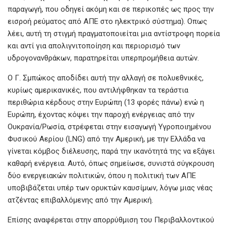
παραγωγή, που οδηγεί ακόμη και σε περικοπές ως προς την
εισροή ρεύματος από ΑΠΕ στο ηλεκτρικό σύστημα). Οπως
λέει, αυτή τη στιγμή πραγματοποιείται μια αντίστροφη πορεία
και αντί για απολιγνιτοποίηση και περιορισμό των
υδρογονανθράκων, παρατηρείται υπερπρομήθεια αυτών.
Ο Γ. Σμπώκος αποδίδει αυτή την αλλαγή σε πολυεθνικές,
κυρίως αμερικανικές, που αντιλήφθηκαν τα τεράστια
περιθώρια κέρδους στην Ευρώπη (13 φορές πάνω) ενώ η
Ευρώπη, έχοντας κόψει την παροχή ενέργειας από την
Ουκρανία/Ρωσία, στρέφεται στην εισαγωγή Υγροποιημένου
Φυσικού Αερίου (LNG) από την Αμερική, με την Ελλάδα να
γίνεται κόμβος διέλευσης, παρά την ικανότητά της να εξάγει
καθαρή ενέργεια. Αυτό, όπως σημείωσε, συνιστά σύγκρουση
δύο ενεργειακών πολιτικών, όπου η πολιτική των ΑΠΕ
υποβιβάζεται υπέρ των ορυκτών καυσίμων, λόγω μιας νέας
ατζέντας επιβαλλόμενης από την Αμερική.
Επίσης αναφέρεται στην απορρύθμιση του Περιβαλλοντικού