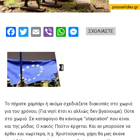
F
T
E
Vi
W
M
ΣΧΟΛΙΑΣΤΕ
a
wi
m
b
h
es
ce
tt
ail
er
at
se
b
er
s
n
o
A
g
o
p
er
k
p
Το πήρατε χαμπάρι ή ακόμα σχεδιάζετε διακοπές στο χωριό
για του χρόνου; (Για νησί έτσι κι αλλιώς δεν βγαίνουμε). Ούτε
στο χωριό. Σε καταφύγιο θα κάνουμε “staycation” που είναι
και της μόδας. Ο κακός Πούτιν έρχεται. Και αν μπορούσε να
έρθει και νωρίτερα, π.χ. Χριστούγεννα, χάρη θα μας έκανε