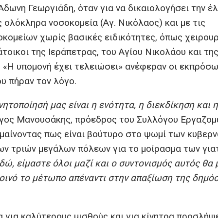
Αδωνη Γεωργιάδη, όταν για να δικαιολογήσει την έ
 ολόκληρα νοσοκομεία (Αγ. Νικόλαος) και με τις
κομείων χωρίς βασικές ειδικότητες, όπως χειρουρ
άτοικοι της Ιεράπετρας, του Αγίου Νικολάου και τη
. «Η υπομονή έχει τελειώσει» ανέφεραν οι εκπρόσ
υ πήραν τον λόγο.
νητοποίησή μας είναι η ενότητα, η διεκδίκηση και η
γος Μανουσάκης, πρόεδρος του Συλλόγου Εργαζομ
ημαίνοντας πως είναι βούτυρο στο ψωμί των κυβερ
ων τριών μεγάλων πόλεων για το μοίρασμα των γι
δώ, είμαστε όλοι μαζί και ο συντονισμός αυτός θα 
 κοινό το μέτωπο απέναντι στην απαξίωση της δημό
 για καλύτερους μισθούς και για κίνητρα προσλή