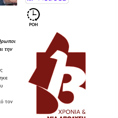
θρωποι
ι την
ις
θηκε
ου
πό τον