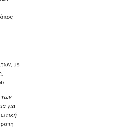
ό
ρόπος
τών, με
ς,
υ.
α των
μα για
ιωτική
τροπή