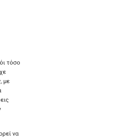
όι τόσο
ίχε
, με
α
εις
ν
ορεί να