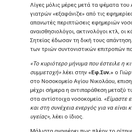
Λίγες μόλις μέρες μετά τα ψέματα του 
γιατρών «εξαφάνιζε» από τις εφημερίες
απανωτές περιπτώσεις εφημεριών νοσο
αναισθησιολόγοι, ακτινολόγοι κτλ, οι κ
Σητείας έδωσαν τη δική τους απάντηση
των τριών συντονιστικών επιτροπών πο
«Το κυριότερο μήνυμα που έστειλε η κι
συμμετοχή»
λέει στην
«Εφ.Συν.»
ο Γιώρ
στο Νοσοκομείο Αγίου Νικολάου, επισ
μέχρι σήμερα η αντιπαράθεση μεταξύ τ
στα αντίστοιχα νοσοκομεία.
«Είμαστε ε
και στη συνέχεια ενεργός για να είναι
υγείας»,
λέει ο ίδιος.
Μάλιστα αναφέρει πως πλέον το αίτημα