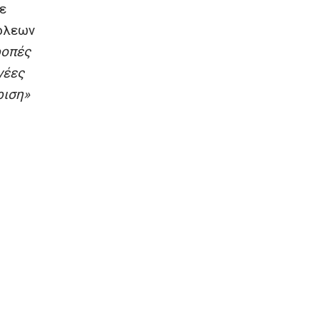
ε
πόλεων
ροπές
νέες
ριση»