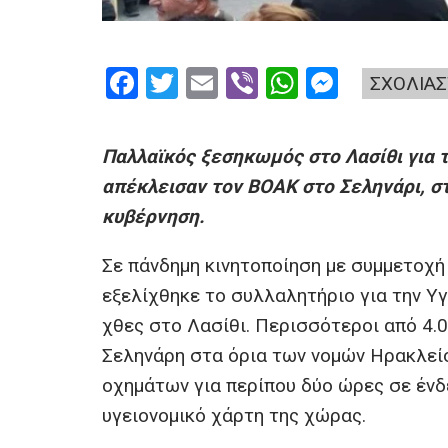
F
T
E
Vi
W
M
ΣΧΟΛΙΑΣ
a
wi
m
b
h
es
ce
tt
ail
er
at
se
Παλλαϊκός ξεσηκωμός στο Λασίθι για 
b
er
s
n
απέκλεισαν τον ΒΟΑΚ στο Σεληνάρι, σ
o
A
g
κυβέρνηση.
o
p
er
Σε πάνδημη κινητοποίηση με συμμετοχή
k
p
εξελίχθηκε το συλλαλητήριο για την Υ
χθες στο Λασίθι. Περισσότεροι από 4.
Σεληνάρη στα όρια των νομών Ηρακλείο
οχημάτων για περίπου δύο ώρες σε ένδ
υγειονομικό χάρτη της χώρας.