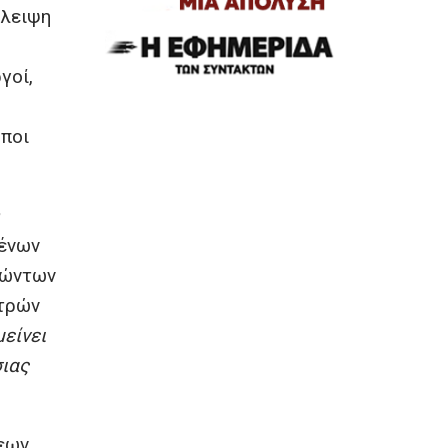
λλειψη
γοί,
ς
ωποι
ένων
νώντων
ατρών
μείνει
σιας
ψεων