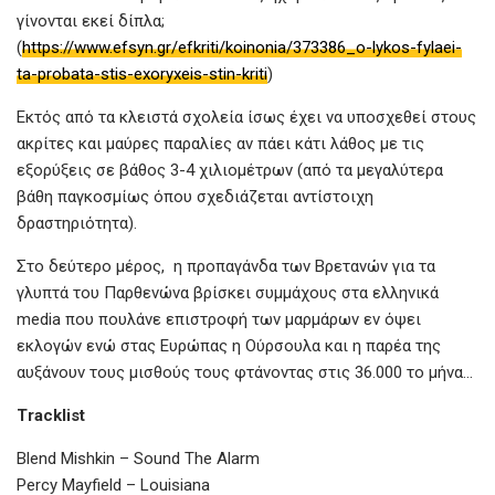
γίνονται εκεί δίπλα;
(
https://www.efsyn.gr/efkriti/koinonia/373386_o-lykos-fylaei-
ta-probata-stis-exoryxeis-stin-kriti
)
Εκτός από τα κλειστά σχολεία ίσως έχει να υποσχεθεί στους
ακρίτες και μαύρες παραλίες αν πάει κάτι λάθος με τις
εξορύξεις σε βάθος 3-4 χιλιομέτρων (από τα μεγαλύτερα
βάθη παγκοσμίως όπου σχεδιάζεται αντίστοιχη
δραστηριότητα).
Στο δεύτερο μέρος, η προπαγάνδα των Βρετανών για τα
γλυπτά του Παρθενώνα βρίσκει συμμάχους στα ελληνικά
media που πουλάνε επιστροφή των μαρμάρων εν όψει
εκλογών ενώ στας Ευρώπας η Ούρσουλα και η παρέα της
αυξάνουν τους μισθούς τους φτάνοντας στις 36.000 το μήνα…
Tracklist
Blend Mishkin – Sound The Alarm
Percy Mayfield – Louisiana