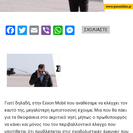
F
T
E
Vi
W
M
ΣΧΟΛΙΑΣΤΕ
a
wi
m
b
h
es
ce
tt
ail
er
at
se
b
er
s
n
o
A
g
o
p
er
k
p
Γιατί δηλαδή, στην Exxon Mobil που αναθέσαμε να ελέγχει τον
εαυτό της, μεγαλύτερη εμπιστοσύνη έχουμε; Μια που θα πάει
για τα Θεοφάνεια στο ακριτικό νησί, μήπως ο πρωθυπουργός
να κάνει και μόνος του τον περιβαλλοντικό έλεγχο που
υποτίθεται ότι προβλέπεται στις ηχοβολιστικές έρευνες που