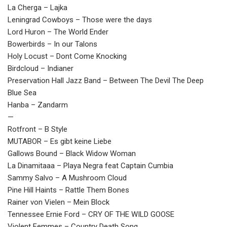
La Cherga – Lajka
Leningrad Cowboys – Those were the days
Lord Huron – The World Ender
Bowerbirds – In our Talons
Holy Locust – Dont Come Knocking
Birdcloud – Indianer
Preservation Hall Jazz Band – Between The Devil The Deep
Blue Sea
Hanba – Zandarm
—
Rotfront – B Style
MUTABOR – Es gibt keine Liebe
Gallows Bound – Black Widow Woman
La Dinamitaaa – Playa Negra feat Captain Cumbia
Sammy Salvo – A Mushroom Cloud
Pine Hill Haints – Rattle Them Bones
Rainer von Vielen – Mein Block
Tennessee Ernie Ford – CRY OF THE WILD GOOSE
Violent Femmes – Country Death Song