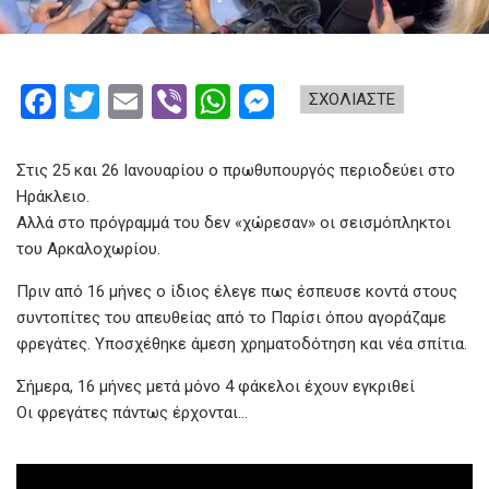
F
T
E
Vi
W
M
ΣΧΟΛΙΑΣΤΕ
a
wi
m
b
h
es
ce
tt
ail
er
at
se
Στις 25 και 26 Ιανουαρίου ο πρωθυπουργός περιοδεύει στο
b
er
s
n
Ηράκλειο.
Αλλά στο πρόγραμμά του δεν «χώρεσαν» οι σεισμόπληκτοι
o
A
g
του Αρκαλοχωρίου.
o
p
er
Πριν από 16 μήνες ο ίδιος έλεγε πως έσπευσε κοντά στους
k
p
συντοπίτες του απευθείας από το Παρίσι όπου αγοράζαμε
φρεγάτες. Υποσχέθηκε άμεση χρηματοδότηση και νέα σπίτια.
Σήμερα, 16 μήνες μετά μόνο 4 φάκελοι έχουν εγκριθεί
Οι φρεγάτες πάντως έρχονται…