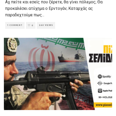
Αχ πείτε και εσείς που ξέρετε, θα γίνει πόλεμος; Θα
προκαλέσει ατύχημα ο Ερντογάν; Καταρχάς ας
παραδεχτούμε πως
...
1 COMMENT
248 VIEWS
0