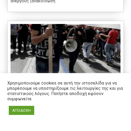
άνεργους (ανακοίνωση
14 Μάι 2011
Χρησιμοποιούμε cookies σε αυτή την ιστοσελίδα για να
μπορέσουμε να υποστηρίξουμε τις λειτουργίες της και για
ΚΑΙ ΤΩΡΑ;
στατιστικούς λόγους. Πατήστε αποδοχή εφόσον
συμφωνείτε.
Βία και ξύλο και παραλίγο -ή σχεδόν- δολοφονίες.
ΑΠΟΔΟΧΗ
Αυτή θα είναι η μοιραία κατάληξη μιας πολιτικής που,
έτσι κι αλλιώς, δεν είχε μέλλον, που ήταν