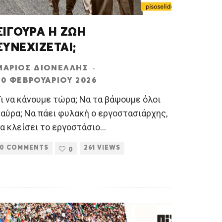
ΣΙΓΟΥΡΑ Η ΖΩΗ
ΣΥΝΕΧΙΖΕΤΑΙ;
ΜΆΡΙΟΣ ΔΙΟΝΈΛΛΗΣ
·
20 ΦΕΒΡΟΥΑΡΊΟΥ 2026
ι να κάνουμε τώρα; Να τα βάψουμε όλοι
αύρα; Να πάει φυλακή ο εργοστασιάρχης,
α κλείσει το εργοστάσιο
...
0 COMMENTS
261 VIEWS
0