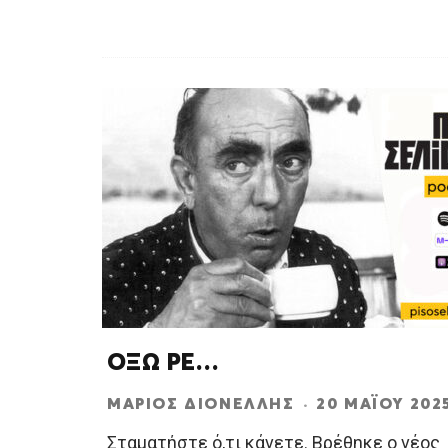
ΟΞΩ ΡΕ…
ΜΆΡΙΟΣ ΔΙΟΝΈΛΛΗΣ
·
20 ΜΑΪ́ΟΥ 202
Σταματήστε ό,τι κάνετε. Βρέθηκε ο νέος