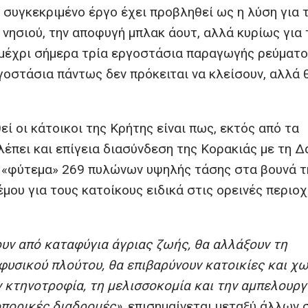
ο συγκεκριμένο έργο έχει προβληθεί ως η λύση για 
 νησιού, την αποφυγή μπλακ άουτ, αλλά κυρίως για 
 μέχρι σήμερα τρία εργοστάσια παραγωγής ρεύματο
ργοστάσια πάντως δεν πρόκειται να κλείσουν, αλλά 
εί οι κάτοικοι της Κρήτης είναι πως, εκτός από τα
έπει και επίγεια διασύνδεση της Κορακιάς με τη Δ
ο «φύτεμα» 269 πυλώνων υψηλής τάσης στα βουνά τ
έμου για τους κατοίκους ειδικά στις ορεινές περιο
υν από καταφύγια άγριας ζωής, θα αλλάξουν τη
φυσικού πλούτου, θα επιβαρύνουν κατοικίες και χω
κτηνοτροφία, τη μελισσοκομία και την αμπελουργ
οπορικές διαδρομές»
, επισημαίνεται μεταξύ άλλων 