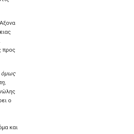
 Αξονα
ειας
ι
ς προς
, όμως
ση,
ανώλης
ει ο
όμα και