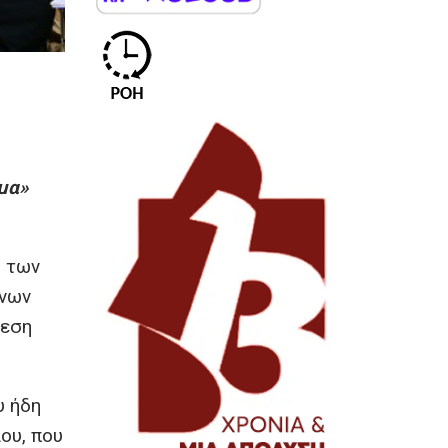
μα»
ς των
ώνων
δεση
υ ήδη
ου, που