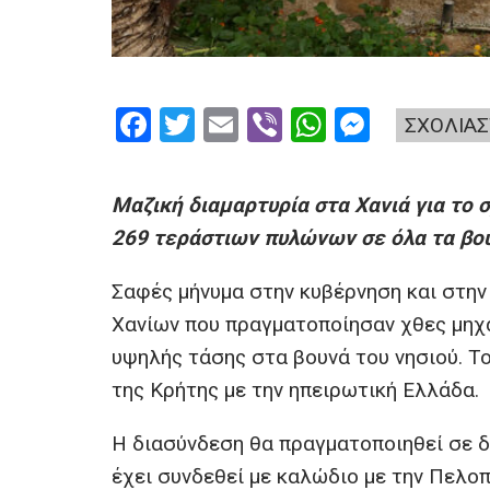
F
T
E
Vi
W
M
ΣΧΟΛΙΑΣ
a
wi
m
b
h
es
ce
tt
ail
er
at
se
Μαζική διαμαρτυρία στα Χανιά για το
b
er
s
n
269 τεράστιων πυλώνων σε όλα τα βου
o
A
g
Σαφές μήνυμα στην κυβέρνηση και στην
o
p
er
Χανίων που πραγματοποίησαν χθες μηχ
k
p
υψηλής τάσης στα βουνά του νησιού. Τ
της Κρήτης με την ηπειρωτική Ελλάδα.
Η διασύνδεση θα πραγματοποιηθεί σε δ
έχει συνδεθεί με καλώδιο με την Πελο