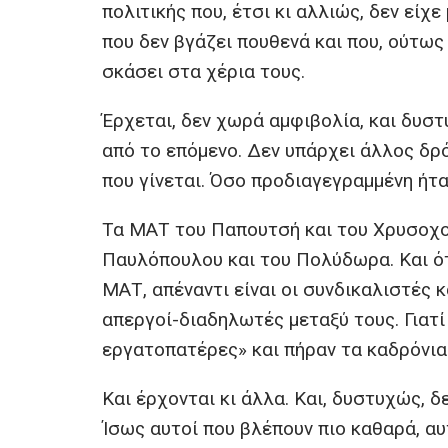
b
er
s
n
πολιτικής που, έτσι κι αλλιώς, δεν είχ
o
A
g
που δεν βγάζει πουθενά και που, ούτως 
o
p
er
σκάσει στα χέρια τους.
k
p
Έρχεται, δεν χωρά αμφιβολία, και δυστυ
από το επόμενο. Δεν υπάρχει άλλος δρ
που γίνεται. Όσο προδιαγεγραμμένη ήτα
Τα ΜΑΤ του Παπουτσή και του Χρυσοχοΐ
Παυλόπουλου και του Πολύδωρα. Και ότ
ΜΑΤ, απέναντι είναι οι συνδικαλιστές κ
απεργοί-διαδηλωτές μεταξύ τους. Γιατί
εργατοπατέρες» και πήραν τα καδρόνια.
Και έρχονται κι άλλα. Και, δυστυχώς, δ
Ίσως αυτοί που βλέπουν πιο καθαρά, αυ