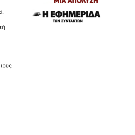
ί.
τή
οιους