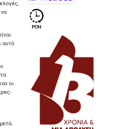
εκλογές,
 να
είναι
ι αυτό
ου
 τα
καν οι
έρες-
μετά.