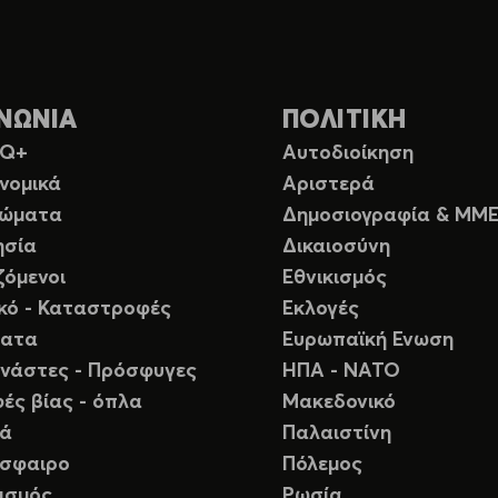
ΝΩΝΙΑ
ΠΟΛΙΤΙΚΗ
TQ+
Αυτοδιοίκηση
νομικά
Αριστερά
ιώματα
Δημοσιογραφία & ΜΜ
ησία
Δικαιοσύνη
ζόμενοι
Εθνικισμός
ικό - Καταστροφές
Εκλογές
ματα
Ευρωπαϊκή Ενωση
νάστες - Πρόσφυγες
ΗΠΑ - ΝΑΤΟ
ές βίας - όπλα
Μακεδονικό
ιά
Παλαιστίνη
σφαιρο
Πόλεμος
ισμός
Ρωσία