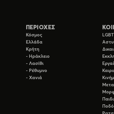
ΠΕΡΙΟΧΕΣ
ΚΟΙ
Κόσμος
LGB
Ελλάδα
Αστυ
Κρήτη
Δικα
- Ηράκλειο
Εκκλ
- Λασίθι
Εργα
- Ρέθυμνο
Καιρ
- Χανιά
Κινή
Μετα
Μορφ
Παιδ
Ποδό
Ρατσ