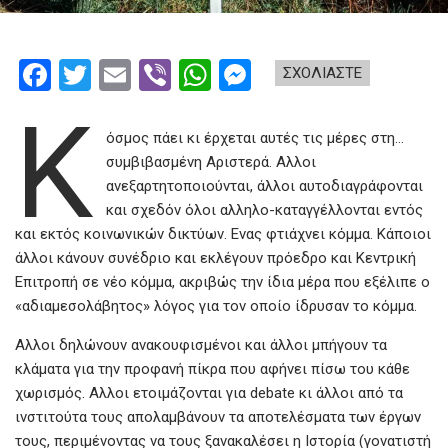
F
T
E
Vi
W
M
ΣΧΟΛΙΑΣΤΕ
a
wi
m
b
h
es
Κ
ce
tt
ail
er
at
se
όσμος πάει κι έρχεται αυτές τις μέρες στη…
b
er
s
n
συμβιβασμένη Αριστερά. Αλλοι
ανεξαρτητοποιούνται, άλλοι αυτοδιαγράφονται
o
A
g
και σχεδόν όλοι αλληλο-καταγγέλλονται εντός
o
p
er
και εκτός κοινωνικών δικτύων. Ενας φτιάχνει κόμμα. Κάποιοι
k
p
άλλοι κάνουν συνέδριο και εκλέγουν πρόεδρο και Κεντρική
Επιτροπή σε νέο κόμμα, ακριβώς την ίδια μέρα που εξέλιπε ο
«αδιαμεσολάβητος» λόγος για τον οποίο ίδρυσαν το κόμμα.
Αλλοι δηλώνουν ανακουφισμένοι και άλλοι μπήγουν τα
κλάματα για την προφανή πίκρα που αφήνει πίσω του κάθε
χωρισμός. Αλλοι ετοιμάζονται για debate κι άλλοι από τα
ινστιτούτα τους απολαμβάνουν τα αποτελέσματα των έργων
τους, περιμένοντας να τους ξανακαλέσει η Ιστορία (γονατιστή