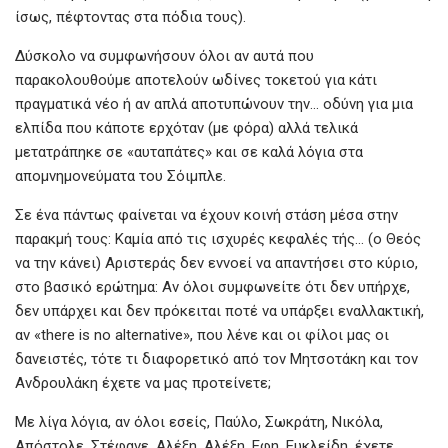
ίσως, πέφτοντας στα πόδια τους).
Δύσκολο να συμφωνήσουν όλοι αν αυτά που
παρακολουθούμε αποτελούν ωδίνες τοκετού για κάτι
πραγματικά νέο ή αν απλά αποτυπώνουν την… οδύνη για μια
ελπίδα που κάποτε ερχόταν (με φόρα) αλλά τελικά
μετατράπηκε σε «αυταπάτες» και σε καλά λόγια στα
απομνημονεύματα του Σόιμπλε.
Σε ένα πάντως φαίνεται να έχουν κοινή στάση μέσα στην
παρακμή τους: Καμία από τις ισχυρές κεφαλές τής… (ο Θεός
να την κάνει) Αριστεράς δεν εννοεί να απαντήσει στο κύριο,
στο βασικό ερώτημα: Αν όλοι συμφωνείτε ότι δεν υπήρχε,
δεν υπάρχει και δεν πρόκειται ποτέ να υπάρξει εναλλακτική,
αν «there is no alternative», που λένε και οι φίλοι μας οι
δανειστές, τότε τι διαφορετικό από τον Μητσοτάκη και τον
Ανδρουλάκη έχετε να μας προτείνετε;
Με λίγα λόγια, αν όλοι εσείς, Παύλο, Σωκράτη, Νικόλα,
Απόστολε, Στέφανε, Αλέξη, Αλέξη, Εφη, Ευκλείδη, έχετε