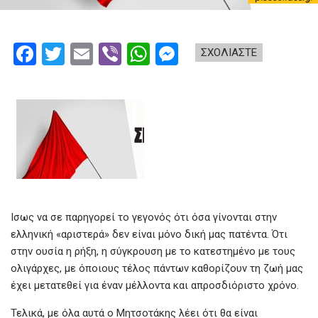
F
T
E
Vi
W
M
ΣΧΟΛΙΑΣΤΕ
a
wi
m
b
h
es
ce
tt
ail
er
at
se
b
er
s
n
o
A
g
o
p
er
k
p
Ισως να σε παρηγορεί το γεγονός ότι όσα γίνονται στην
ελληνική «αριστερά» δεν είναι μόνο δική μας πατέντα. Ότι
στην ουσία η ρήξη, η σύγκρουση με το κατεστημένο με τους
ολιγάρχες, με όποιους τέλος πάντων καθορίζουν τη ζωή μας
έχει μετατεθεί για έναν μέλλοντα και απροσδιόριστο χρόνο.
Τελικά, με όλα αυτά ο Μητσοτάκης λέει ότι θα είναι