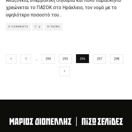
Αλαζονεία, υπερβολική σιγουριά και πολύ παρασκήνιο
χρεώνεται το ΠΑΣΟΚ στο Ηράκλειο, τον νομό με το
υψηλότερο ποσοστό του
...
0 COMMENTS
13 VIEWS
0
1
…
294
295
296
297
298