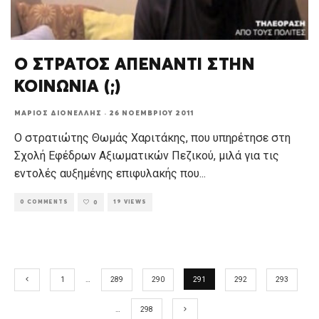
Ο ΣΤΡΑΤΟΣ ΑΠΕΝΑΝΤΙ ΣΤΗΝ
ΚΟΙΝΩΝΙΑ (;)
ΜΆΡΙΟΣ ΔΙΟΝΈΛΛΗΣ
·
26 ΝΟΕΜΒΡΊΟΥ 2011
Ο στρατιώτης Θωμάς Χαριτάκης, που υπηρέτησε στη
Σχολή Εφέδρων Αξιωματικών Πεζικού, μιλά για τις
εντολές αυξημένης επιφυλακής που
...
0 COMMENTS
19 VIEWS
0
1
…
289
290
291
292
293
…
298